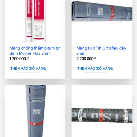
Màng chống thấm bitum tự
Màng tự dính Ultraflex dày
dính Morter Plas 2mm
2mm
1.700.000
₫
2.200.000
₫
THÊM VÀO GIỎ HÀNG
THÊM VÀO GIỎ HÀNG