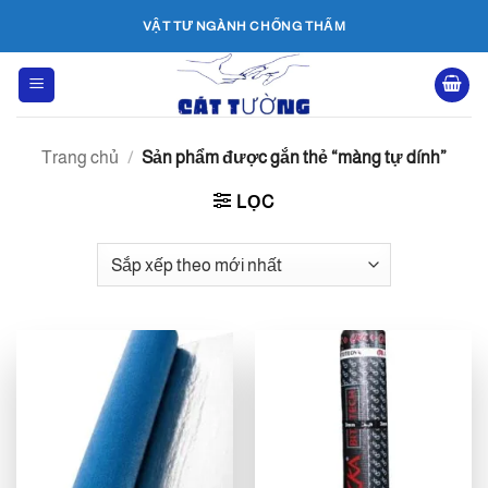
Bỏ
VẬT TƯ NGÀNH CHỐNG THẤM
qua
nội
dung
Trang chủ
/
Sản phẩm được gắn thẻ “màng tự dính”
LỌC