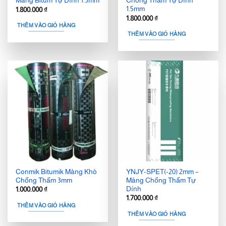
Màng Bitum Tự Dính 1.5mm
Chống Thấm Tự Dính
1.5mm
1.800.000
₫
1.800.000
₫
THÊM VÀO GIỎ HÀNG
THÊM VÀO GIỎ HÀNG
Conmik Bitumik Màng Khò
YNJY-SPET(-20) 2mm –
Chống Thấm 3mm
Màng Chống Thấm Tự
Dính
1.000.000
₫
1.700.000
₫
THÊM VÀO GIỎ HÀNG
THÊM VÀO GIỎ HÀNG