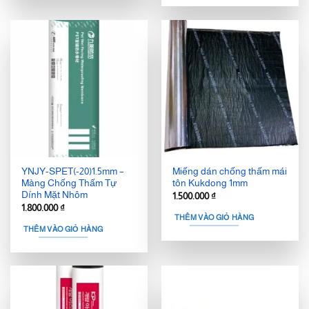
YNJY-SPET(-20)1.5mm –
Miếng dán chống thấm mái
Màng Chống Thấm Tự
tôn Kukdong 1mm
Dính Mặt Nhôm
1.500.000
₫
1.800.000
₫
THÊM VÀO GIỎ HÀNG
THÊM VÀO GIỎ HÀNG