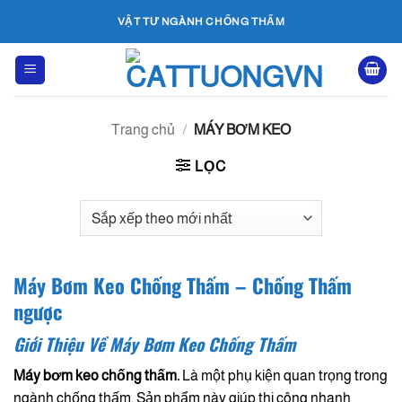
Bỏ
VẬT TƯ NGÀNH CHỐNG THẤM
qua
nội
dung
Trang chủ
/
MÁY BƠM KEO
LỌC
Máy Bơm Keo Chống Thấm – Chống Thấm
ngược
Giới Thiệu Về Máy Bơm Keo Chống Thấm
Máy bơm keo chống thấm.
Là một phụ kiện quan trọng trong
ngành chống thấm. Sản phẩm này giúp thi công nhanh