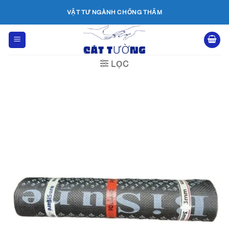
Bỏ
VẬT TƯ NGÀNH CHỐNG THẤM
qua
nội
dung
LỌC