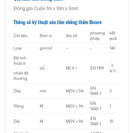
Đóng gói: Cuộn 1m x 10m x 3mm
Thông số kỹ thuật của tấm chống thấm Bisure
phương
kết
Chỉ tiêu
Đơn vị
Sai số
pháp
quả
Loại
gm/m2
–
–
140
Độ linh
hoạt ở
-3
oC
MLV <
EN 1109
à-5
nhiệt độ
thường
EN
Dày
mm
MDV + 5%
3
1849-1
EN
Rộng
M
MDV + 1%
1
1848-1
EN
Dài
M
MDV + 1%
10
1848-1