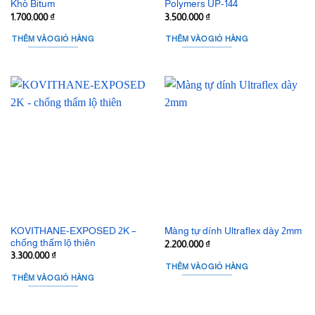
Khò Bitum
Polymers UP-144
1.700.000
₫
3.500.000
₫
THÊM VÀO GIỎ HÀNG
THÊM VÀO GIỎ HÀNG
KOVITHANE-EXPOSED 2K –
Màng tự dính Ultraflex dày 2mm
chống thấm lộ thiên
2.200.000
₫
3.300.000
₫
THÊM VÀO GIỎ HÀNG
THÊM VÀO GIỎ HÀNG