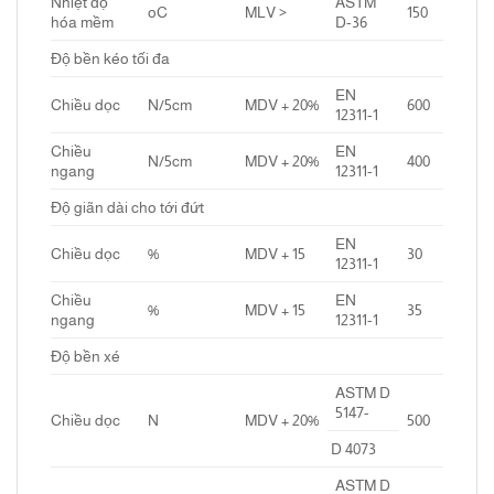
Nhiệt độ
ASTM
oC
MLV >
150
hóa mềm
D-36
Độ bền kéo tối đa
EN
Chiều dọc
N/5cm
MDV + 20%
600
12311-1
Chiều
EN
N/5cm
MDV + 20%
400
ngang
12311-1
Độ giãn dài cho tới đứt
EN
Chiều dọc
%
MDV + 15
30
12311-1
Chiều
EN
%
MDV + 15
35
ngang
12311-1
Độ bền xé
ASTM D
5147-
Chiều dọc
N
MDV + 20%
500
D 4073
ASTM D