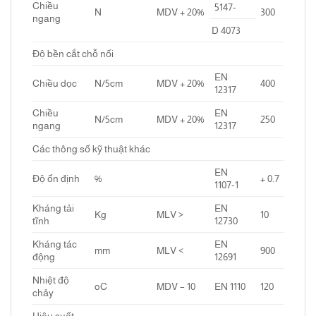
Chiều
5147-
N
MDV + 20%
300
ngang
D 4073
Độ bền cắt chỗ nối
EN
Chiều dọc
N/5cm
MDV + 20%
400
12317
Chiều
EN
N/5cm
MDV + 20%
250
ngang
12317
Các thông số kỹ thuật khác
EN
Độ ổn định
%
+ 0.7
1107-1
Kháng tải
EN
Kg
MLV >
10
tĩnh
12730
Kháng tác
EN
mm
MLV <
900
động
12691
Nhiệt độ
oC
MDV – 10
EN 1110
120
chảy