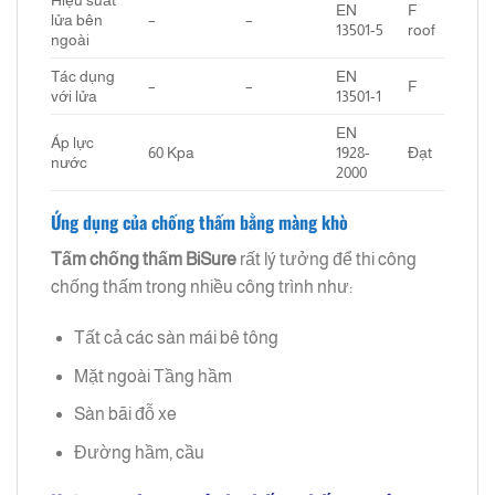
Hiệu suất
EN
F
lửa bên
–
–
13501-5
roof
ngoài
Tác dụng
EN
–
–
F
với lửa
13501-1
EN
Áp lực
60 Kpa
1928-
Đạt
nước
2000
Ứng dụng của chống thấm bằng màng khò
Tấm chống thấm
BiSure
rất lý tưởng để thi công
chống thấm trong nhiều công trình như:
Tất cả các sàn mái bê tông
Mặt ngoài Tầng hầm
Sàn bãi đỗ xe
Đường hầm, cầu