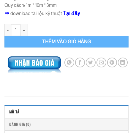
Quy cách: 1m * 10m * 3mm
⇒
Tại đây
download tài liệu kỹ thuật
Bisure màng khò chống thấm số lượng
THÊM VÀO GIỎ HÀNG
MÔ TẢ
ĐÁNH GIÁ (0)