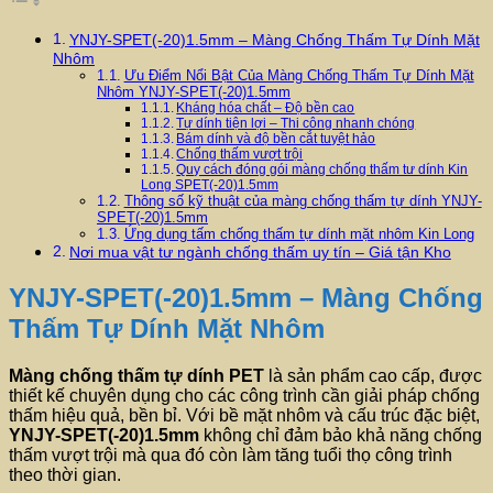
YNJY-SPET(-20)1.5mm – Màng Chống Thấm Tự Dính Mặt
Nhôm
Ưu Điểm Nổi Bật Của Màng Chống Thấm Tự Dính Mặt
Nhôm YNJY-SPET(-20)1.5mm
Kháng hóa chất – Độ bền cao
Tự dính tiện lợi – Thi công nhanh chóng
Bám dính và độ bền cắt tuyệt hảo
Chống thấm vượt trội
Quy cách đóng gói màng chống thấm tư dính Kin
Long SPET(-20)1.5mm
Thông số kỹ thuật của màng chống thấm tự dính YNJY-
SPET(-20)1.5mm
Ứng dụng tấm chống thấm tự dính mặt nhôm Kin Long
Nơi mua vật tư ngành chống thấm uy tín – Giá tận Kho
YNJY-SPET(-20)1.5mm – Màng Chống
Thấm Tự Dính Mặt Nhôm
Màng chống thấm tự dính
PET
là sản phẩm cao cấp, được
thiết kế chuyên dụng cho các công trình cần giải pháp chống
thấm hiệu quả, bền bỉ. Với bề mặt nhôm và cấu trúc đặc biệt,
YNJY-SPET(-20)1.5mm
không chỉ đảm bảo khả năng chống
thấm vượt trội mà qua đó còn làm tăng tuổi thọ công trình
theo thời gian.