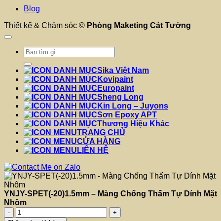
Blog
Thiết kế & Chăm sóc ©
Phòng Maketing Cát Tường
Tìm
kiếm:
Sika Việt Nam
Kovipaint
Europaint
Sheng Long
Kin Long – Juyons
Sơn Epoxy APT
Thương Hiệu Khác
TRANG CHỦ
CỬA HÀNG
LIÊN HỆ
YNJY-SPET(-20)1.5mm – Màng Chống Thấm Tự Dính Mặt
Nhôm
YNJY-
SPET(-20)1.5mm