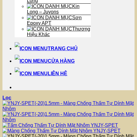
Long
Kin
Long – Juyons
Sơn
Epoxy APT
Thương
Hiệu Khác
TRANG CHỦ
CỬA HÀNG
LIÊN HỆ
Lọc