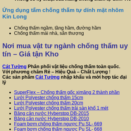
Ứng dụng tấm chống thấm tự dính mặt nhôm
Kin Long
Chống thấm ngầm, tầng hầm, đường hầm
Chống thấm mái nhà, sân thượng
Nơi mua vật tư ngành chống thấm uy
tín – Giá tận Kho
Cát Tường
Phân phối vật liệu chống thấm toàn quốc.
Với phương châm
Rẻ – Hiệu Quả – Chất Lượng
!
Các sản phẩm
Cát Tường
nhập khẩu và mời hợp tác đại
lý
SuperFlex – Chống thấm gốc ximăng 2 thành phần
Lưới Polyester chống thấm 15cm
Lưới Polyester chống thấm 20cm
Lưới Polyester chống thấm trải sàn khổ 1 mét
Băng cản nước Hyberstop DB-2015
Băng cản nước Hyberstop DB-2010
Foam bơm chống thấm ngược Pu SL- 669
Foam bơm chống thấm ngược Pu SL- 668