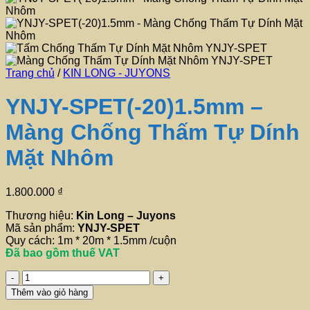
Trang chủ
/
KIN LONG - JUYONS
YNJY-SPET(-20)1.5mm –
Màng Chống Thấm Tự Dính
Mặt Nhôm
1.800.000
₫
Thương hiệu:
Kin Long – Juyons
Mã sản phẩm:
YNJY-SPET
Quy cách: 1m * 20m * 1.5mm /cuộn
Đã bao gồm thuế VAT
YNJY-
SPET(-20)1.5mm
Thêm vào giỏ hàng
-