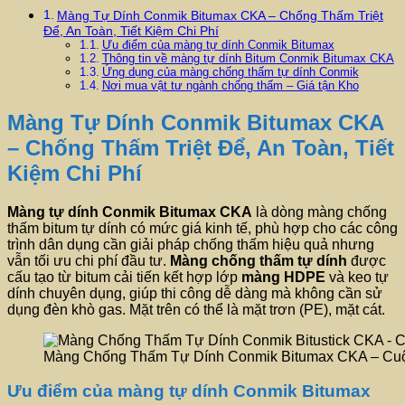
Màng Tự Dính Conmik Bitumax CKA – Chống Thấm Triệt
Để, An Toàn, Tiết Kiệm Chi Phí
Ưu điểm của màng tự dính Conmik Bitumax
Thông tin về màng tự dính Bitum Conmik Bitumax CKA
Ứng dụng của màng chống thấm tự dính Conmik
Nơi mua vật tư ngành chống thấm – Giá tận Kho
Màng Tự Dính Conmik Bitumax CKA
– Chống Thấm Triệt Để, An Toàn, Tiết
Kiệm Chi Phí
Màng tự dính Conmik Bitumax CKA
là dòng màng chống
thấm bitum tự dính có mức giá kinh tế, phù hợp cho các công
trình dân dụng cần giải pháp chống thấm hiệu quả nhưng
vẫn tối ưu chi phí đầu tư.
Màng chống thấm tự dính
được
cấu tạo từ bitum cải tiến kết hợp lớp
màng HDPE
và keo tự
dính chuyên dụng, giúp thi công dễ dàng mà không cần sử
dụng đèn khò gas. Mặt trên có thể là mặt trơn (PE), mặt cát.
Màng Chống Thấm Tự Dính Conmik Bitumax CKA – Cu
Ưu điểm của màng tự dính Conmik Bitumax