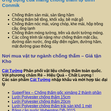
Conmik
Chống thấm sàn mái, sàn tầng hầm
Chống thấm bê tông, khối xây, bề mặt gỗ
Chống thấm nóc mái, vùng chóp, khe mái, hộp trồng
cây, ống lạnh
Chống thấm móng tường, trên và dưới tường móng.
Các công trình tải nặng như chống thấm mặt cầu,
đường dẫn nước, ống dây điện ngầm, đường hầm,
mặt đường giao thông.
Nơi mua vật tư ngành chống thấm – Giá tận
Kho
Cát Tường
Phân phối vật liệu chống thấm toàn quốc.
Với phương châm
Rẻ – Hiệu Quả – Chất Lượng
!
Các sản phẩm
Cát Tường
nhập khẩu và mời hợp tác đại
lý
SuperFlex – Chống thấm gốc ximăng 2 thành phần
Lưới Polyester chống thấm 15cm
Lưới Polyester chống thấm 20cm
Lưới Polyester chống thấm trải sàn khổ 1 mét
Băng cản nước Hyberstop DB-2015