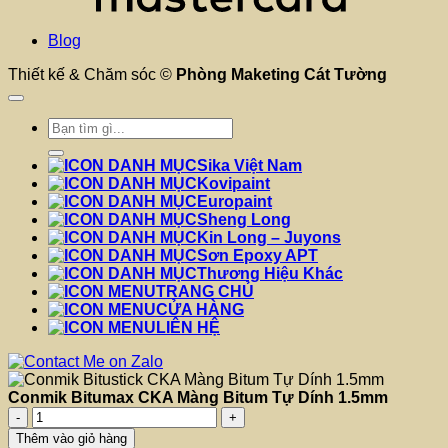
Blog
Thiết kế & Chăm sóc ©
Phòng Maketing Cát Tường
Tìm
kiếm:
Sika Việt Nam
Kovipaint
Europaint
Sheng Long
Kin Long – Juyons
Sơn Epoxy APT
Thương Hiệu Khác
TRANG CHỦ
CỬA HÀNG
LIÊN HỆ
Conmik Bitumax CKA Màng Bitum Tự Dính 1.5mm
Conmik
Bitumax
Thêm vào giỏ hàng