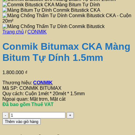
Trang chủ
/
CONMIK
Conmik Bitumax CKA Màng
Bitum Tự Dính 1.5mm
1.800.000
₫
Thương hiệu:
CONMIK
Mã SP: CONMIK BITUMAX
Quy cách: Cuộn 1mét * 20mét * 1.5mm
Ngoại quan: Mặt trơn, Mặt cát
Đã bao gồm Thuế VAT
Conmik
Bitumax
Thêm vào giỏ hàng
CKA
Màng