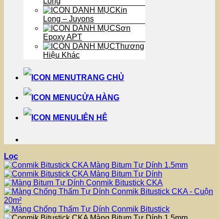
Long
Kin
Long – Juyons
Sơn
Epoxy APT
Thương
Hiệu Khác
TRANG CHỦ
CỬA HÀNG
LIÊN HỆ
Lọc