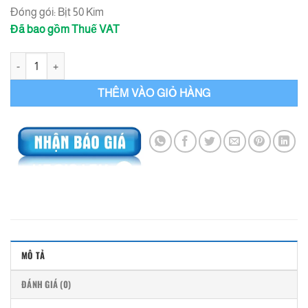
Đóng gói: Bịt 50 Kim
Đã bao gồm Thuế VAT
Kim Bơm Keo Pu A15 - Kim Bơm Pu và Epoxy số lượng
THÊM VÀO GIỎ HÀNG
MÔ TẢ
ĐÁNH GIÁ (0)