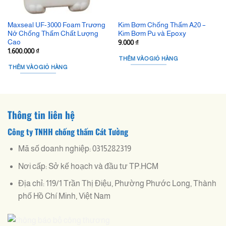
Maxseal UF-3000 Foam Trương
Kim Bơm Chống Thấm A20 –
Nở Chống Thấm Chất Lượng
Kim Bơm Pu và Epoxy
Cao
9.000
₫
1.600.000
₫
THÊM VÀO GIỎ HÀNG
THÊM VÀO GIỎ HÀNG
Thông tin liên hệ
Công ty TNHH chống thấm Cát Tường
Mã số doanh nghiệp: 0315282319
Nơi cấp: Sở kế hoạch và đầu tư TP.HCM
Địa chỉ: 119/1 Trần Thị Điệu, Phường Phước Long, Thành
phố Hồ Chí Minh, Việt Nam