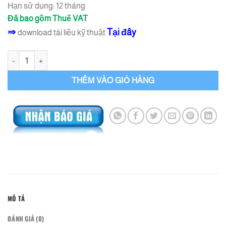
Hạn sử dụng: 12 tháng
Đã bao gồm Thuế VAT
⇒
Tại đây
download tài liệu kỹ thuật
Keo Epoxy SL-1400 Keo Bơm Vết Nứt Bê Tông số lượng
THÊM VÀO GIỎ HÀNG
MÔ TẢ
ĐÁNH GIÁ (0)