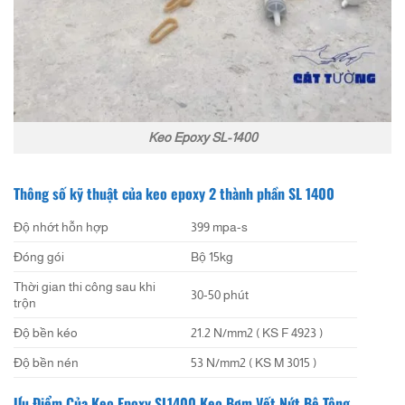
Keo Epoxy SL-1400
Thông số kỹ thuật của keo epoxy 2 thành phần SL 1400
Độ nhớt hỗn hợp
399 mpa-s
Đóng gói
Bộ 15kg
Thời gian thi công sau khi
30-50 phút
trộn
Độ bền kéo
21.2 N/mm2 ( KS F 4923 )
Độ bền nén
53 N/mm2 ( KS M 3015 )
Ưu Điểm Của Keo Epoxy SL1400 Keo Bơm Vết Nứt Bê Tông