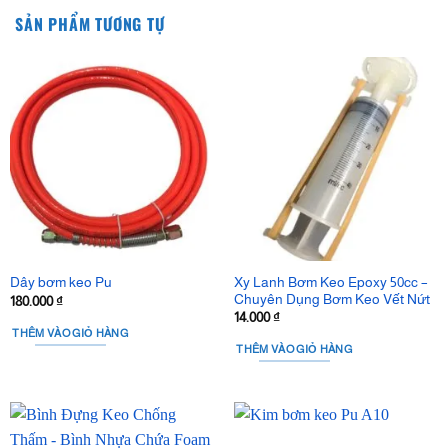
SẢN PHẨM TƯƠNG TỰ
Xy Lanh Bơm Keo Epoxy 50cc –
Dây bơm keo Pu
Chuyên Dụng Bơm Keo Vết Nứt
180.000
₫
14.000
₫
THÊM VÀO GIỎ HÀNG
THÊM VÀO GIỎ HÀNG