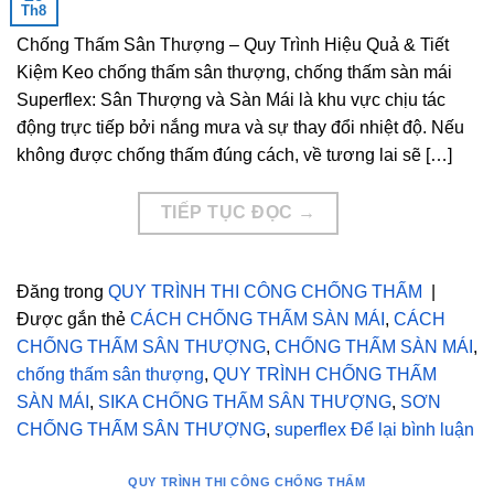
Th8
Chống Thấm Sân Thượng – Quy Trình Hiệu Quả & Tiết
Kiệm Keo chống thấm sân thượng, chống thấm sàn mái
Superflex: Sân Thượng và Sàn Mái là khu vực chịu tác
động trực tiếp bởi nắng mưa và sự thay đổi nhiệt độ. Nếu
không được chống thấm đúng cách, về tương lai sẽ […]
TIẾP TỤC ĐỌC
→
Đăng trong
QUY TRÌNH THI CÔNG CHỐNG THẤM
|
Được gắn thẻ
CÁCH CHỐNG THẤM SÀN MÁI
,
CÁCH
CHỐNG THẤM SÂN THƯỢNG
,
CHỐNG THẤM SÀN MÁI
,
chống thấm sân thượng
,
QUY TRÌNH CHỐNG THẤM
SÀN MÁI
,
SIKA CHỐNG THẤM SÂN THƯỢNG
,
SƠN
CHỐNG THẤM SÂN THƯỢNG
,
superflex
Để lại bình luận
QUY TRÌNH THI CÔNG CHỐNG THẤM