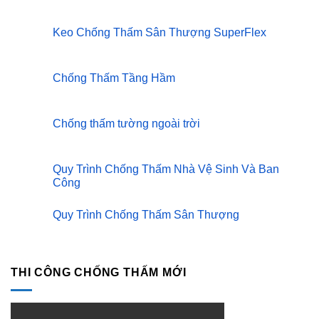
Sơn
Không
Chống
có
Nóng
bình
Mái
luận
Keo Chống Thấm Sân Thượng SuperFlex
ở
Tôn
Chống
Không
Kovi
Thấm
có
Anti
Tường
bình
Heat
Tầng
luận
Chống Thấm Tầng Hầm
ở
Hầm
Keo
Không
SuperFlex
Chống
có
Thấm
bình
Sân
luận
Chống thấm tường ngoài trời
ở
Thượng
Chống
Không
SuperFlex
Thấm
có
Tầng
bình
Hầm
luận
Quy Trình Chống Thấm Nhà Vệ Sinh Và Ban
ở
Công
Chống
thấm
Không
tường
có
ngoài
Quy Trình Chống Thấm Sân Thượng
bình
trời
luận
Không
ở
có
Quy
bình
Trình
luận
Chống
ở
THI CÔNG CHỐNG THẤM MỚI
Thấm
Quy
Nhà
Trình
Vệ
Chống
Sinh
Thấm
Và
Sân
Ban