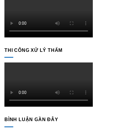
Thượng
Công
THI CÔNG XỬ LÝ THẤM
BÌNH LUẬN GẦN ĐÂY