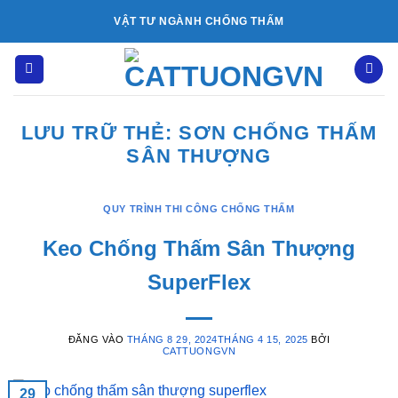
Bỏ
VẬT TƯ NGÀNH CHỐNG THẤM
qua
nội
dung
LƯU TRỮ THẺ:
SƠN CHỐNG THẤM
SÂN THƯỢNG
QUY TRÌNH THI CÔNG CHỐNG THẤM
Keo Chống Thấm Sân Thượng
SuperFlex
ĐĂNG VÀO
THÁNG 8 29, 2024
THÁNG 4 15, 2025
BỞI
CATTUONGVN
29