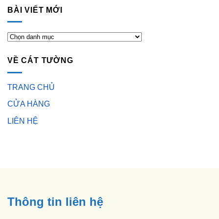
BÀI VIẾT MỚI
BÀI
VIẾT
MỚI
VỀ CÁT TƯỜNG
TRANG CHỦ
CỬA HÀNG
LIÊN HỆ
Thông tin liên hệ