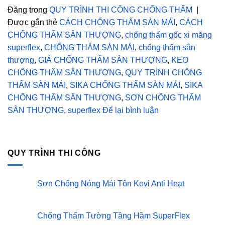
Đăng trong
QUY TRÌNH THI CÔNG CHỐNG THẤM
|
Được gắn thẻ
CÁCH CHỐNG THẤM SÀN MÁI
,
CÁCH
CHỐNG THẤM SÂN THƯỢNG
,
chống thấm gốc xi măng
superflex
,
CHỐNG THẤM SÀN MÁI
,
chống thấm sân
thượng
,
GIÁ CHỐNG THẤM SÂN THƯỢNG
,
KEO
CHỐNG THẤM SÂN THƯỢNG
,
QUY TRÌNH CHỐNG
THẤM SÀN MÁI
,
SIKA CHỐNG THẤM SÀN MÁI
,
SIKA
CHỐNG THẤM SÂN THƯỢNG
,
SƠN CHỐNG THẤM
SÂN THƯỢNG
,
superflex
Để lại bình luận
QUY TRÌNH THI CÔNG
Sơn Chống Nóng Mái Tôn Kovi Anti Heat
Không
có
bình
luận
Chống Thấm Tường Tầng Hầm SuperFlex
ở