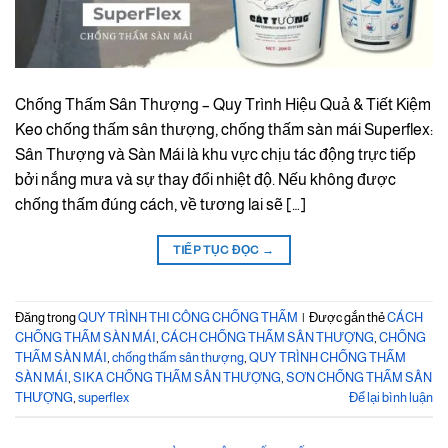
Chống Thấm Sân Thượng – Quy Trình Hiệu Quả & Tiết Kiệm
Keo chống thấm sân thượng, chống thấm sàn mái Superflex:
Sân Thượng và Sàn Mái là khu vực chịu tác động trực tiếp
bởi nắng mưa và sự thay đổi nhiệt độ. Nếu không được
chống thấm đúng cách, về tương lai sẽ […]
TIẾP TỤC ĐỌC
→
Đăng trong
QUY TRÌNH THI CÔNG CHỐNG THẤM
|
Được gắn thẻ
CÁCH
CHỐNG THẤM SÀN MÁI
,
CÁCH CHỐNG THẤM SÂN THƯỢNG
,
CHỐNG
THẤM SÀN MÁI
,
chống thấm sân thượng
,
QUY TRÌNH CHỐNG THẤM
SÀN MÁI
,
SIKA CHỐNG THẤM SÂN THƯỢNG
,
SƠN CHỐNG THẤM SÂN
THƯỢNG
,
superflex
Để lại bình luận