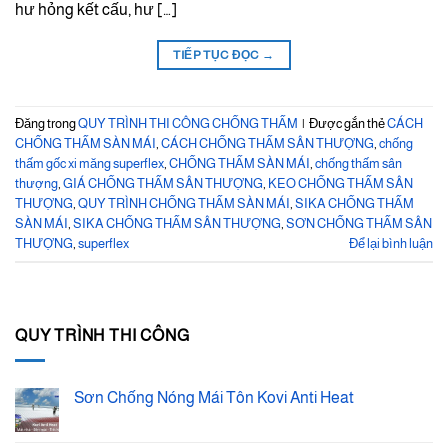
hư hỏng kết cấu, hư […]
TIẾP TỤC ĐỌC
→
Đăng trong
QUY TRÌNH THI CÔNG CHỐNG THẤM
|
Được gắn thẻ
CÁCH
CHỐNG THẤM SÀN MÁI
,
CÁCH CHỐNG THẤM SÂN THƯỢNG
,
chống
thấm gốc xi măng superflex
,
CHỐNG THẤM SÀN MÁI
,
chống thấm sân
thượng
,
GIÁ CHỐNG THẤM SÂN THƯỢNG
,
KEO CHỐNG THẤM SÂN
THƯỢNG
,
QUY TRÌNH CHỐNG THẤM SÀN MÁI
,
SIKA CHỐNG THẤM
SÀN MÁI
,
SIKA CHỐNG THẤM SÂN THƯỢNG
,
SƠN CHỐNG THẤM SÂN
THƯỢNG
,
superflex
Để lại bình luận
QUY TRÌNH THI CÔNG
Sơn Chống Nóng Mái Tôn Kovi Anti Heat
Không
có
bình