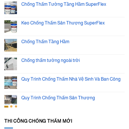
luận
Chống Thấm Tường Tầng Hầm SuperFlex
ở
Sơn
Không
Chống
có
Nóng
bình
Mái
luận
Keo Chống Thấm Sân Thượng SuperFlex
Tôn
ở
Kovi
Chống
Không
Anti
Thấm
có
Heat
Tường
bình
Tầng
luận
Chống Thấm Tầng Hầm
Hầm
ở
SuperFlex
Keo
Không
Chống
có
Thấm
bình
Sân
luận
Chống thấm tường ngoài trời
Thượng
ở
SuperFlex
Chống
Không
Thấm
có
Tầng
bình
Hầm
luận
Quy Trình Chống Thấm Nhà Vệ Sinh Và Ban Công
ở
Chống
Không
thấm
có
tường
bình
ngoài
luận
Quy Trình Chống Thấm Sân Thượng
trời
ở
Quy
Không
Trình
có
Chống
bình
Thấm
luận
Nhà
ở
THI CÔNG CHỐNG THẤM MỚI
Vệ
Quy
Sinh
Trình