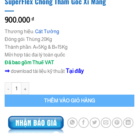
SuperFlex Chống Thấm Gốc Xi Măng
900.000
₫
Thương hiệu:
Cát Tường
Đóng gói: Thùng 20Kg
Thành phần: A=5Kg & B=15Kg
Mời hợp tác đại lý toàn quốc
Đã bao gồm Thuế VAT
⇒
Tại đây
download tài liệu kỹ thuật
SuperFlex Chống Thấm Gốc Xi Măng số lượng
THÊM VÀO GIỎ HÀNG