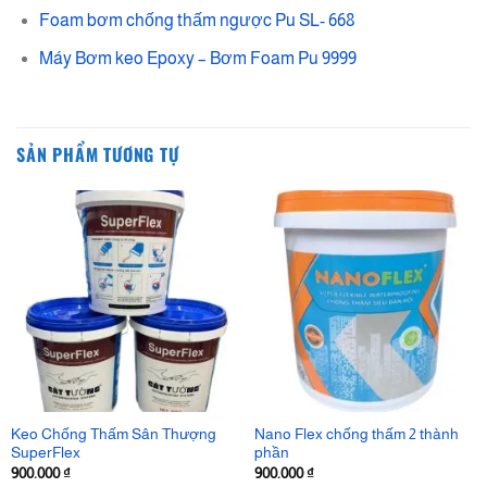
Foam bơm chống thấm ngược Pu SL- 668
Máy Bơm keo Epoxy – Bơm Foam Pu 9999
SẢN PHẨM TƯƠNG TỰ
Keo Chống Thấm Sân Thượng
Nano Flex chống thấm 2 thành
SuperFlex
phần
900.000
₫
900.000
₫