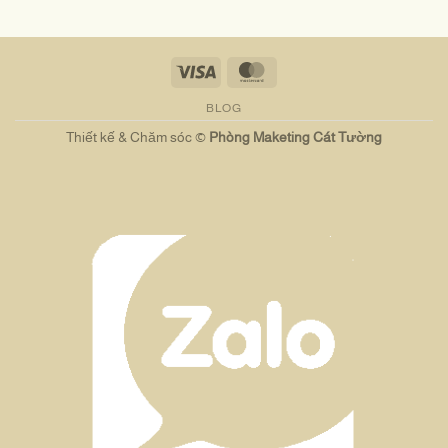
Visa
MasterCard
BLOG
Thiết kế & Chăm sóc ©
Phòng Maketing Cát Tường