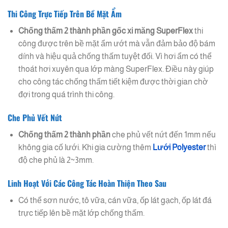
Thi Công Trực Tiếp Trên Bề Mặt Ẩm
Chống thấm 2 thành phần gốc xi măng
SuperFlex
thi
công được trên bề mặt ẩm ướt mà vẫn đảm bảo độ bám
dính và hiệu quả chống thấm tuyệt đối. Vì hơi ẩm có thể
thoát hơi xuyên qua lớp màng SuperFlex. Điều này giúp
cho công tác chống thấm tiết kiệm được thời gian chờ
đợi trong quá trình thi công.
Che Phủ Vết Nứt
Chống thấm 2 thành phần
che phủ vết nứt đến 1mm nếu
không gia cố lưới. Khi gia cường thêm
Lưới Polyester
thì
độ che phủ là 2~3mm.
Linh Hoạt Với Các Công Tác Hoàn Thiện Theo Sau
Có thể sơn nước, tô vữa, cán vữa, ốp lát gạch, ốp lát đá
trực tiếp lên bề mặt lớp chống thấm.