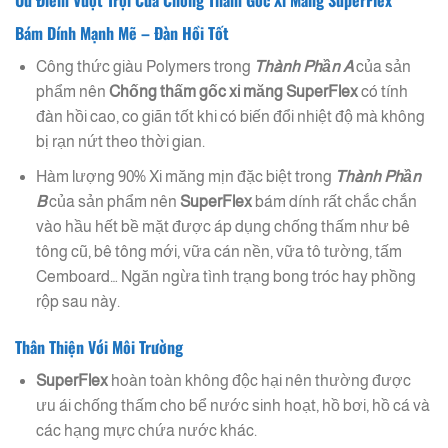
Ưu Điểm Vượt Trội Của Chống Thấm Gốc Xi Măng SuperFlex
Bám Dính Mạnh Mẽ – Đàn Hồi Tốt
Công thức giàu Polymers trong
Thành Phần A
của sản
phẩm nên
Chống thấm gốc xi măng
SuperFlex
có tính
đàn hồi cao, co giãn tốt khi có biến đổi nhiệt độ mà không
bị rạn nứt theo thời gian.
Hàm lượng 90% Xi măng mịn đặc biệt trong
Thành Phần
B
của sản phẩm nên
SuperFlex
bám dính rất chắc chắn
vào hầu hết bề mặt được áp dụng chống thấm như bê
tông cũ, bê tông mới, vữa cán nền, vữa tô tường, tấm
Cemboard… Ngăn ngừa tình trạng bong tróc hay phồng
rộp sau này.
Thân Thiện Với Môi Trường
SuperFlex
hoàn toàn không độc hại nên thường được
ưu ái chống thấm cho bể nước sinh hoạt, hồ bơi, hồ cá và
các hạng mực chứa nước khác.