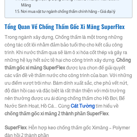
Măng
Nơi mua vật tư ngành chống thấm chính hãng – Giá đại lý
Tổng Quan Về Chống Thấm Gốc Xi Măng SuperFlex
Trong ngành xây dựng, Chống thấm là một trong những
công tác cốt lõi nhằm đảm bảo tuổi thọ cho kết cấu công
trình. Khi nước thấm qua sẽ làm ô xi hóa cốt thép và gây ra
những hệ lụy hết sức tệ hại cho công trình xây dựng.
Chống
thấm gốc xi măng
SuperFlex
được lựa chọn để giải quyết
các vấn đề về thấm nước cho công trình của bạn. Với những
ưu điểm vượt trôi như: Bám dính xuất sắc, che phủ vết nứt,
độ đàn hồi cao và đặc biệt là rất thân thiện với môi trường
nên thường được ưu ái dùng chống thấm cho Hồ Bơi, Bể
Nước Sinh Hoạt, Hồ Cá…. Cùng
Cát Tường
tìm hiểu về
chống thấm gốc xi măng 2 thành phần SuperFlex
.
SuperFlex
: Hỗn hợp keo chống thấm gốc Ximăng – Polymer
đàn hồi 2 thành phần