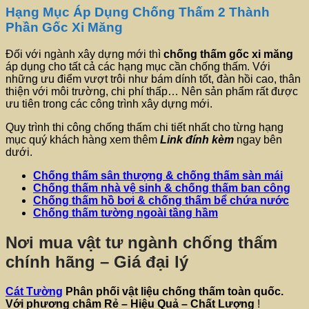
Hạng Mục Áp Dụng Chống Thấm 2 Thành
Phần Gốc Xi Măng
Đối với ngành xây dựng mới thì
chống thấm gốc xi măng
áp dụng cho tất cả các hạng mục cần chống thấm. Với
những ưu điểm vượt trôi như bám dính tốt, đàn hồi cao, thân
thiện với môi trường, chi phí thấp… Nên sản phẩm rất được
ưu tiên trong các công trình xây dựng mới.
Quy trình thi công chống thấm chi tiết nhất cho từng hạng
mục quý khách hàng xem thêm
Link đính kèm
ngay bên
dưới.
Chống thấm sân thượng & chống thấm sàn mái
Chống thấm nhà vệ sinh & chống thấm ban công
Chống thấm hồ bơi & chống thấm bể chứa nước
Chống thấm tường ngoài tầng hầm
Nơi mua vật tư ngành chống thấm
chính hãng – Giá đại lý
Cát Tường
Phân phối vật liệu chống thấm toàn quốc.
Với phương châm
Rẻ – Hiệu Quả – Chất Lượng
!