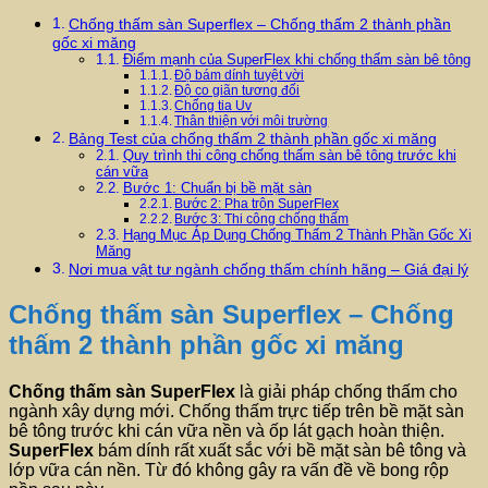
Chống thấm sàn Superflex – Chống thấm 2 thành phần
gốc xi măng
Điểm mạnh của SuperFlex khi chống thấm sàn bê tông
Độ bám dính tuyệt vời
Độ co giãn tương đối
Chống tia Uv
Thân thiện với môi trường
Bảng Test của chống thấm 2 thành phần gốc xi măng
Quy trình thi công chống thấm sàn bê tông trước khi
cán vữa
Bước 1: Chuẩn bị bề mặt sàn
Bước 2: Pha trộn SuperFlex
Bước 3: Thi công chống thấm
Hạng Mục Áp Dụng Chống Thấm 2 Thành Phần Gốc Xi
Măng
Nơi mua vật tư ngành chống thấm chính hãng – Giá đại lý
Chống thấm sàn Superflex – Chống
thấm 2 thành phần gốc xi măng
Chống thấm sàn
SuperFlex
là giải pháp chống thấm cho
ngành xây dựng mới. Chống thấm trực tiếp trên bề mặt sàn
bê tông trước khi cán vữa nền và ốp lát gạch hoàn thiện.
SuperFlex
bám dính rất xuất sắc với bề mặt sàn bê tông và
lớp vữa cán nền. Từ đó không gây ra vấn đề về bong rộp