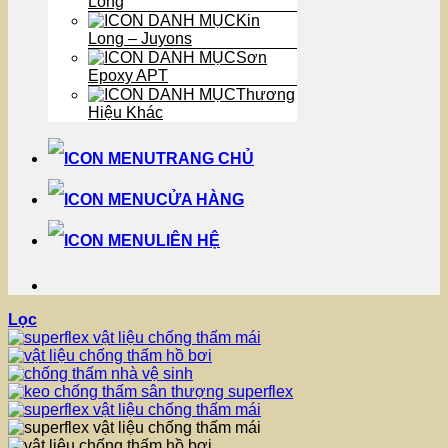
Long
Kin
Long – Juyons
Sơn
Epoxy APT
Thương
Hiệu Khác
TRANG CHỦ
CỬA HÀNG
LIÊN HỆ
Lọc