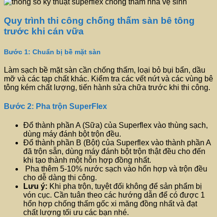
Quy trình thi công chống thấm sàn bê tông
trước khi cán vữa
Bước 1: Chuẩn bị bề mặt sàn
Làm sạch bề mặt sàn cần chống thấm, loại bỏ bụi bẩn, dầu
mỡ và các tạp chất khác. Kiểm tra các vết nứt và các vùng bê
tông kém chất lượng, tiến hành sửa chữa trước khi thi công.
Bước 2: Pha trộn SuperFlex
Đổ thành phần A (Sữa) của Superflex vào thùng sạch,
dùng máy đánh bột trộn đều.
Đổ thành phần B (Bột) của Superflex vào thành phần A
đã trộn sẵn, dùng máy đánh bột trộn thật đều cho đến
khi tạo thành một hỗn hợp đồng nhất.
Pha thêm 5-10% nước sạch vào hổn hợp và trộn đều
cho dễ dàng thi công.
Lưu ý:
Khi pha trộn, tuyệt đối không để sản phẩm bị
vón cục. Cần tuân theo các hướng dẫn để có được 1
hổn hợp chống thấm gốc xi măng đồng nhất và đạt
chất lượng tối ưu các bạn nhé.