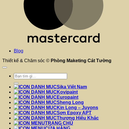
Blog
Thiết kế & Chăm sóc ©
Phòng Maketing Cát Tường
Tìm
kiếm:
Sika Việt Nam
Kovipaint
Europaint
Sheng Long
Kin Long – Juyons
Sơn Epoxy APT
Thương Hiệu Khác
TRANG CHỦ
CỬA HÀNG