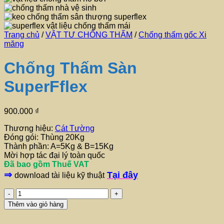
Trang chủ
/
VẬT TƯ CHỐNG THẤM
/
Chống thấm gốc Xi
măng
Chống Thấm Sàn
SuperFflex
900.000
₫
Thương hiệu:
Cát Tường
Đóng gói: Thùng 20Kg
Thành phần: A=5Kg & B=15Kg
Mời hợp tác đại lý toàn quốc
Đã bao gồm Thuế VAT
⇒
Tại đây
download tài liệu kỹ thuật
Chống
Thấm
Thêm vào giỏ hàng
Sàn
SuperFflex