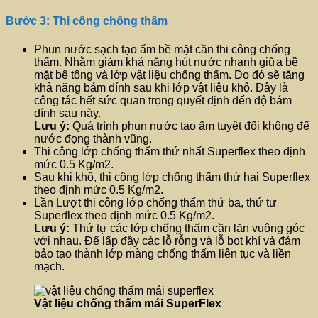
Bước 3: Thi công chống thấm
Phun nước sạch tạo ẩm bề mặt cần thi công chống
thấm. Nhằm giảm khả năng hút nước nhanh giữa bề
mặt bê tông và lớp vật liệu chống thấm. Do đó sẽ tăng
khả năng bám dính sau khi lớp vật liệu khô. Đây là
công tác hết sức quan trọng quyết định đến độ bám
dính sau này.
Lưu ý:
Quá trình phun nước tạo ẩm tuyệt đối không để
nước đọng thành vũng.
Thi công lớp chống thấm thứ nhất Superflex theo định
mức 0.5 Kg/m2.
Sau khi khô, thi công lớp chống thấm thứ hai Superflex
theo định mức 0.5 Kg/m2.
Lần Lượt thi công lớp chống thấm thứ ba, thứ tư
Superflex theo định mức 0.5 Kg/m2.
Lưu ý:
Thứ tự các lớp chống thấm cần lăn vuông góc
với nhau. Để lấp đầy các lỗ rỗng và lỗ bọt khí và đảm
bảo tạo thành lớp màng chống thấm liên tục và liền
mạch.
Vật liệu chống thấm mái SuperFlex