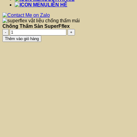
LIÊN HỆ
Chống Thấm Sàn SuperFflex
Chống
Thấm
Thêm vào giỏ hàng
Sàn
SuperFflex
số
lượng