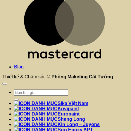
Blog
Thiết kế & Chăm sóc ©
Phòng Maketing Cát Tường
Tìm
kiếm:
Sika Việt Nam
Kovipaint
Europaint
Sheng Long
Kin Long – Juyons
Sơn Epoxy APT