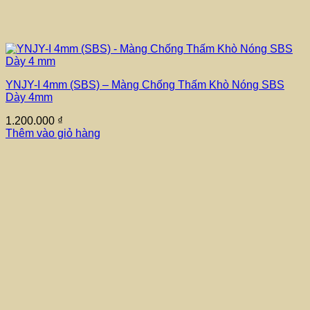
YNJY-I 4mm (SBS) – Màng Chống Thấm Khò Nóng SBS
Dày 4mm
1.200.000
₫
Thêm vào giỏ hàng