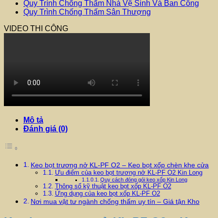
Quy Trình Chống Thấm Nhà Vệ Sinh Và Ban Công
Quy Trình Chống Thấm Sân Thượng
VIDEO THI CÔNG
Mô tả
Đánh giá (0)
Keo bọt trương nở KL-PF O2 – Keo bọt xốp chèn khe cửa
Ưu điểm của keo bọt trương nở KL-PF O2 Kin Long
Quy cách đóng gói keo xốp Kin Long
Thông số kỹ thuật keo bọt xốp KL-PF O2
Ứng dụng của keo bọt xốp KL-PF O2
Nơi mua vật tư ngành chống thấm uy tín – Giá tận Kho