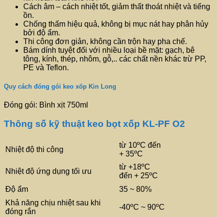
Cách âm – cách nhiệt tốt, giảm thất thoát nhiệt và tiếng
ồn.
Chống thấm hiệu quả, không bị mục nát hay phân hủy
bởi độ ẩm.
Thi công đơn giản, không cần trộn hay pha chế.
Bám dính tuyệt đối với nhiều loại bề mặt: gạch, bê
tông, kính, thép, nhôm, gỗ,.. các chất nền khác trừ PP,
PE và Teflon.
Quy cách đóng gói keo xốp Kin Long
Đóng gói: Bình xịt 750ml
Thông số kỹ thuật keo bọt xốp KL-PF O2
từ 10ºC đến
Nhiệt độ thi công
+ 35ºC
từ +18ºC
Nhiệt độ ứng dụng tối ưu
đến + 25ºC
Độ ẩm
35 ~ 80%
Khả năng chịu nhiệt sau khi
-40ºC ~ 90ºC
đóng rắn