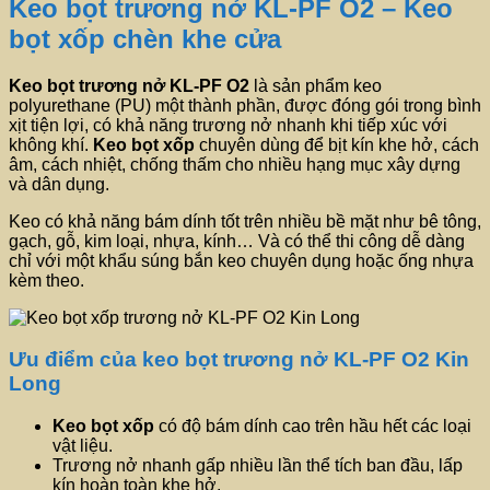
Keo bọt trương nở KL-PF O2 – Keo
bọt xốp chèn khe cửa
Keo bọt trương nở
KL-PF O2
là sản phẩm keo
polyurethane (PU) một thành phần, được đóng gói trong bình
xịt tiện lợi, có khả năng trương nở nhanh khi tiếp xúc với
không khí.
Keo bọt xốp
chuyên dùng để bịt kín khe hở, cách
âm, cách nhiệt, chống thấm cho nhiều hạng mục xây dựng
và dân dụng.
Keo có khả năng bám dính tốt trên nhiều bề mặt như bê tông,
gạch, gỗ, kim loại, nhựa, kính… Và có thể thi công dễ dàng
chỉ với một khẩu súng bắn keo chuyên dụng hoặc ống nhựa
kèm theo.
Ưu điểm của keo bọt trương nở KL-PF O2 Kin
Long
Keo bọt xốp
có độ bám dính cao trên hầu hết các loại
vật liệu.
Trương nở nhanh gấp nhiều lần thể tích ban đầu, lấp
kín hoàn toàn khe hở.