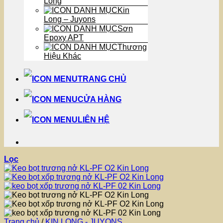
Long
Kin
Long – Juyons
Sơn
Epoxy APT
Thương
Hiệu Khác
TRANG CHỦ
CỬA HÀNG
LIÊN HỆ
Lọc
Trang chủ
/
KIN LONG - JUYONS