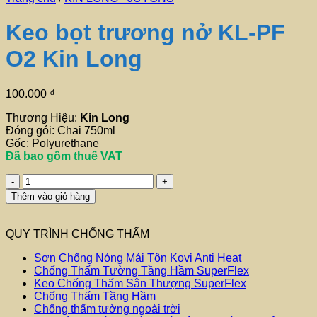
Keo bọt trương nở KL-PF
O2 Kin Long
100.000
₫
Thương Hiệu:
Kin Long
Đóng gói: Chai 750ml
Gốc: Polyurethane
Đã bao gồm thuế VAT
Keo
bọt
Thêm vào giỏ hàng
trương
nở
KL-
QUY TRÌNH CHỐNG THẤM
PF
O2
Sơn Chống Nóng Mái Tôn Kovi Anti Heat
Kin
Chống Thấm Tường Tầng Hầm SuperFlex
Long
Keo Chống Thấm Sân Thượng SuperFlex
số
Chống Thấm Tầng Hầm
lượng
Chống thấm tường ngoài trời