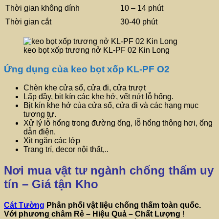
Thời gian không dính
10 – 14 phút
Thời gian cắt
30-40 phút
keo bọt xốp trương nở KL-PF 02 Kin Long
Ứng dụng của keo bọt xốp KL-PF O2
Chèn khe cửa sổ, cửa đi, cửa trượt
Lấp đầy, bịt kín các khe hở, vết nứt lỗ hổng.
Bịt kín khe hở của cửa sổ, cửa đi và các hạng mục
tương tự.
Xử lý lỗ hổng trong đường ống, lỗ hổng thông hơi, ống
dẫn điện.
Xịt ngăn các lớp
Trang trí, decor nội thất,..
Nơi mua vật tư ngành chống thấm uy
tín – Giá tận Kho
Cát Tường
Phân phối vật liệu chống thấm toàn quốc.
Với phương châm
Rẻ – Hiệu Quả – Chất Lượng
!