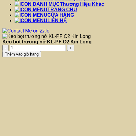
Thương Hiệu Khác
TRANG CHỦ
CỬA HÀNG
LIÊN HỆ
Keo bọt trương nở KL-PF O2 Kin Long
Keo
bọt
Thêm vào giỏ hàng
trương
nở
KL-
PF
O2
Kin
Long
số
lượng