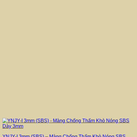
YNJY-I 3mm (SBS) – Màng Chống Thấm Khò Nóng SBS