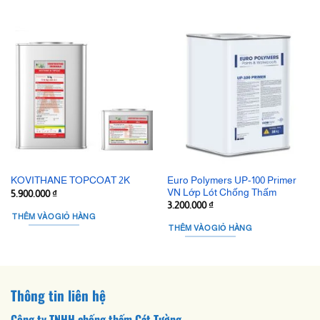
Euro Polymers UP-100 Primer
KOVITHANE TOPCOAT 2K
VN Lớp Lót Chống Thấm
5.900.000
₫
3.200.000
₫
THÊM VÀO GIỎ HÀNG
THÊM VÀO GIỎ HÀNG
Thông tin liên hệ
Công ty TNHH chống thấm Cát Tường