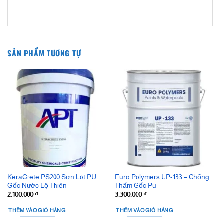
SẢN PHẨM TƯƠNG TỰ
KeraCrete PS200 Sơn Lót PU
Euro Polymers UP-133 – Chống
Gốc Nước Lộ Thiên
Thấm Gốc Pu
2.100.000
₫
3.300.000
₫
THÊM VÀO GIỎ HÀNG
THÊM VÀO GIỎ HÀNG