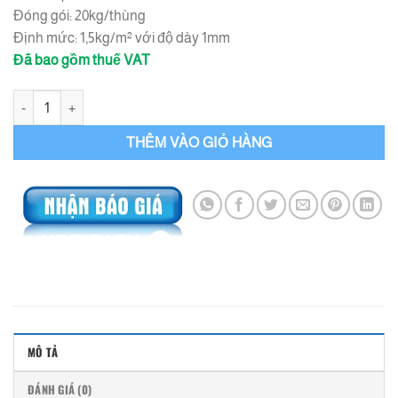
Đóng gói: 20kg/thùng
Định mức: 1,5kg/m² với độ dày 1mm
Đã bao gồm thuế VAT
YNJY-JAZ Chống Thấm Polyurethane số lượng
THÊM VÀO GIỎ HÀNG
MÔ TẢ
ĐÁNH GIÁ (0)