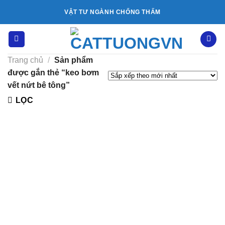
Bỏ
VẬT TƯ NGÀNH CHỐNG THẤM
qua
nội
dung
Trang chủ
/
Sản phẩm
được gắn thẻ “keo bơm
vết nứt bê tông”
LỌC