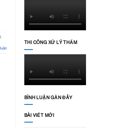
Sân
Công
Thượng
t
,
THI CÔNG XỬ LÝ THẤM
 luận
BÌNH LUẬN GẦN ĐÂY
BÀI VIẾT MỚI