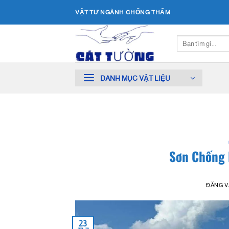
Bỏ
VẬT TƯ NGÀNH CHỐNG THẤM
qua
nội
Tìm
dung
kiếm:
DANH MỤC VẬT LIỆU
Sơn Chống 
ĐĂNG 
23