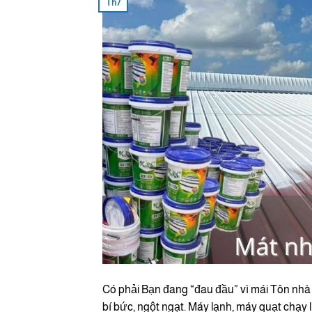
Th7
Có phải Bạn đang “đau đầu” vì mái Tôn nhà
bí bức, ngột ngạt. Máy lạnh, máy quạt chạy 