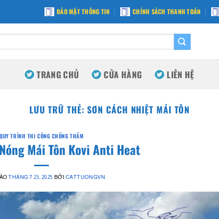
BẢO MẬT THÔNG TIN
CHÍNH SÁCH THANH TOÁN
TRANG CHỦ
CỬA HÀNG
LIÊN HỆ
LƯU TRỮ THẺ:
SƠN CÁCH NHIỆT MÁI TÔN
QUY TRÌNH THI CÔNG CHỐNG THẤM
Nóng Mái Tôn Kovi Anti Heat
VÀO
THÁNG 7 23, 2025
BỞI
CATTUONGVN