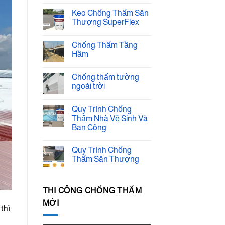
Sơn
Không
Chống
có
Keo Chống Thấm Sân
Nóng
bình
Mái
luận
Thượng SuperFlex
ở
Tôn
Chống
Không
Kovi
Thấm
có
Anti
Chống Thấm Tầng
Tường
bình
Heat
Tầng
luận
Hầm
ở
Hầm
Keo
Không
SuperFlex
Chống
có
Chống thấm tường
Thấm
bình
Sân
luận
ngoài trời
ở
Thượng
Chống
Không
SuperFlex
Thấm
có
Quy Trình Chống
Tầng
bình
Hầm
luận
Thấm Nhà Vệ Sinh Và
ở
Ban Công
Chống
thấm
Không
tường
có
ngoài
Quy Trình Chống
bình
trời
luận
Thấm Sân Thượng
ở
Không
Quy
có
Trình
bình
Chống
luận
THI CÔNG CHỐNG THẤM
Thấm
ở
Nhà
Quy
MỚI
Vệ
thì
Trình
Sinh
Chống
Và
Thấm
Ban