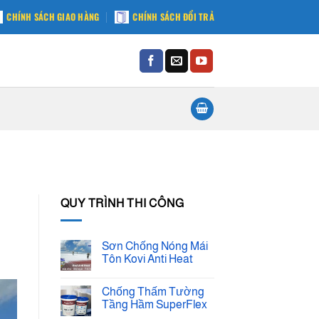
CHÍNH SÁCH GIAO HÀNG
CHÍNH SÁCH ĐỔI TRẢ
QUY TRÌNH THI CÔNG
Sơn Chống Nóng Mái
Tôn Kovi Anti Heat
Không
có
Chống Thấm Tường
bình
luận
Tầng Hầm SuperFlex
ở