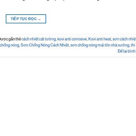
TIẾP TỤC ĐỌC
→
ược gắn thẻ
cách nhiệt cát tường
,
kovi anti corrosive
,
Kovi anti heat
,
sơn cách nhiệ
 chống nóng
,
Sơn Chống Nóng Cách Nhiệt
,
sơn chống nóng mái tôn nhà xưởng
,
thi
Để lại bình