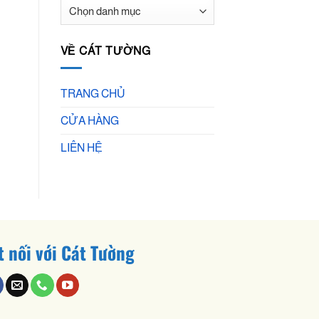
BÀI
VIẾT
MỚI
VỀ CÁT TƯỜNG
TRANG CHỦ
CỬA HÀNG
LIÊN HỆ
t nối với Cát Tường