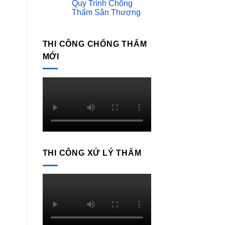
ngoài
Quy Trình Chống
bình
trời
luận
Thấm Sân Thượng
ở
Không
Quy
có
Trình
bình
Chống
luận
THI CÔNG CHỐNG THẤM
Thấm
ở
Nhà
Quy
MỚI
Vệ
Trình
Sinh
Chống
Và
Thấm
Ban
Sân
Công
Thượng
THI CÔNG XỬ LÝ THẤM