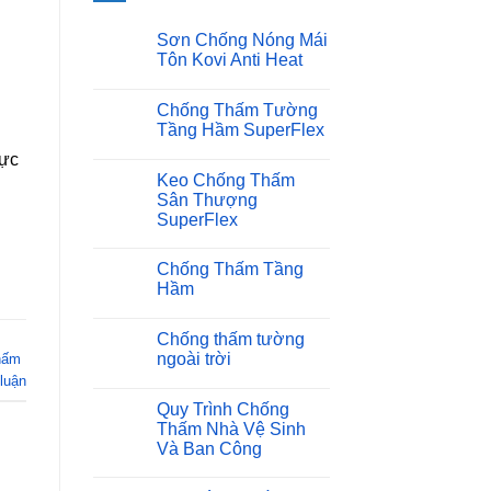
Sơn Chống Nóng Mái
Tôn Kovi Anti Heat
Không
có
Chống Thấm Tường
bình
luận
Tầng Hầm SuperFlex
ở
Sơn
Không
vực
Chống
có
Keo Chống Thấm
Nóng
bình
Mái
luận
Sân Thượng
ở
Tôn
SuperFlex
Chống
Kovi
Thấm
Anti
Không
Tường
Heat
có
Tầng
Chống Thấm Tầng
bình
Hầm
luận
Hầm
SuperFlex
ở
Không
Keo
có
Chống
Chống thấm tường
bình
Thấm
luận
Sân
ngoài trời
hấm
ở
Thượng
 luận
Chống
Không
SuperFlex
Thấm
có
Quy Trình Chống
Tầng
bình
Hầm
luận
Thấm Nhà Vệ Sinh
ở
Và Ban Công
Chống
thấm
Không
tường
có