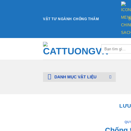
Bỏ
qua
nội
VẬT TƯ NGÀNH CHỐNG THẤM
B
dung
Tìm
kiếm:
DANH MỤC VẬT LIỆU
LƯU
QU
Chống 