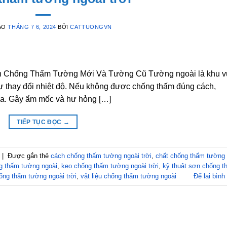
ÀO
THÁNG 7 6, 2024
BỞI
CATTUONGVN
nh Chống Thấm Tường Mới Và Tường Cũ Tường ngoài là khu 
sự thay đổi nhiệt độ. Nếu không được chống thấm đúng cách,
a. Gây ẩm mốc và hư hỏng […]
TIẾP TỤC ĐỌC
→
|
Được gắn thẻ
cách chống thấm tường ngoài trời
,
chất chống thấm tường
g thấm tường ngoài
,
keo chống thấm tường ngoài trời
,
kỹ thuật sơn chống t
ống thấm tường ngoài trời
,
vật liệu chống thấm tường ngoài
Để lại bình