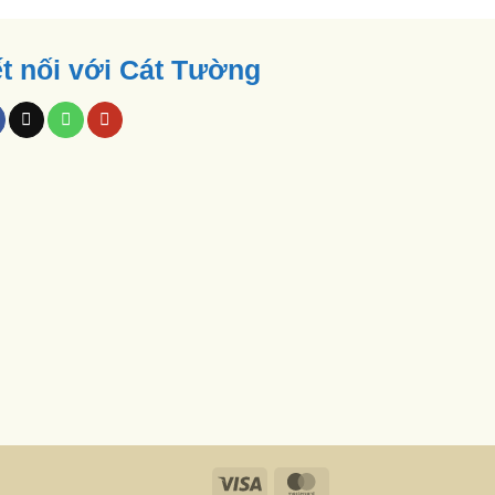
t nối với Cát Tường
Visa
MasterCard