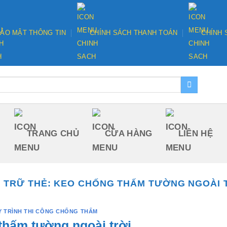
ẢO MẬT THÔNG TIN
CHÍNH SÁCH THANH TOÁN
CHÍNH 
TRANG CHỦ
CỬA HÀNG
LIÊN HỆ
 TRỮ THẺ:
KEO CHỐNG THẤM TƯỜNG NGOÀI 
Y TRÌNH THI CÔNG CHỐNG THẤM
thấm tường ngoài trời