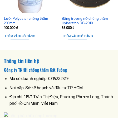
Lưới Polyester chống thấm
Băng trương nở chống thấm
200mm
Hyberstop DB-2010
100.000
₫
35.000
₫
THÊM VÀO GIỎ HÀNG
THÊM VÀO GIỎ HÀNG
Thông tin liên hệ
Công ty TNHH chống thấm Cát Tường
Mã số doanh nghiệp: 0315282319
Nơi cấp: Sở kế hoạch và đầu tư TP.HCM
Địa chỉ: 119/1 Trần Thị Điệu, Phường Phước Long, Thành
phố Hồ Chí Minh, Việt Nam