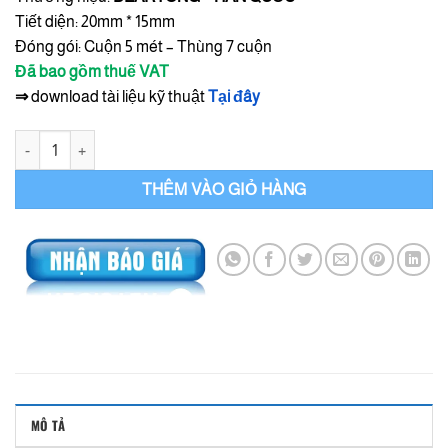
Tiết diện: 20mm * 15mm
Đóng gói: Cuộn 5 mét – Thùng 7 cuộn
Đã bao gồm thuế VAT
⇒
download tài liệu kỹ thuật
Tại đây
Cao su trương nở Hyperstop DB 2015 - Korea Chính Hãng số lượng
THÊM VÀO GIỎ HÀNG
MÔ TẢ