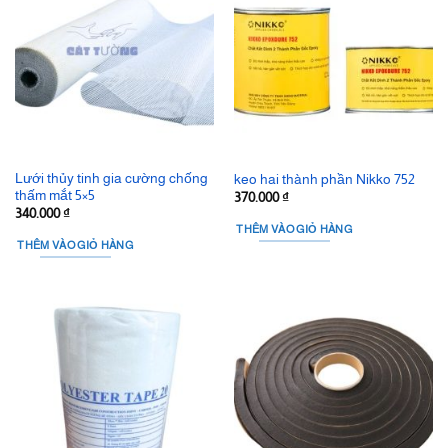
Lưới thủy tinh gia cường chống
keo hai thành phần Nikko 752
thấm mắt 5×5
370.000
₫
340.000
₫
THÊM VÀO GIỎ HÀNG
THÊM VÀO GIỎ HÀNG