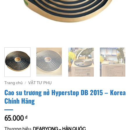
Trang chủ
/
VẬT TƯ PHỤ
Cao su trương nở Hyperstop DB 2015 – Korea
Chính Hãng
65.000
₫
Thương hiệu:
DEARYONG – HÀN QUỐC