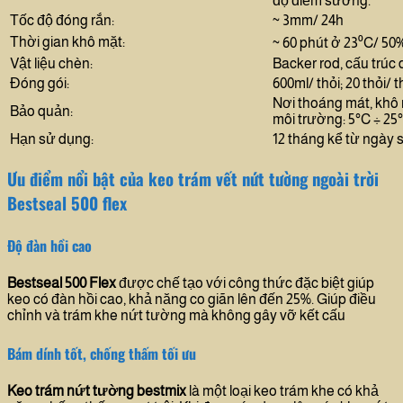
độ điểm sương.
Tốc độ đóng rắn:
~ 3mm/ 24h
Thời gian khô mặt:
~ 60 phút ở 23⁰C/ 50
Vật liệu chèn:
Backer rod, cấu trúc
Đóng gói:
600ml/ thỏi; 20 thỏi/ 
Nơi thoáng mát, khô 
Bảo quản:
môi trường: 5°C ÷ 25
Hạn sử dụng:
12 tháng kể từ ngày 
Ưu điểm nổi bật của keo trám vết nứt tường ngoài trời
Bestseal 500 flex
Độ đàn hồi cao
Bestseal 500 Flex
được chế tạo với công thức đặc biệt giúp
keo có đàn hồi cao, khả năng co giãn lên đến 25%. Giúp điều
chỉnh và trám khe nứt tường mà không gây vỡ kết cấu
Bám dính tốt, chống thấm tối ưu
Keo trám nứt tường
bestmix
là một loại keo trám khe có khả