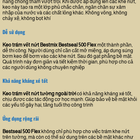
năng chống thấm vượt trội. Khi được áp dụng lên các khe nứt,
keo này tạo ra một lớp phủ chắc chắn, ngăn chặn sự xâm
nhập của nước và các chất lỏng khác. Không võng, không
chảy xệ, không bọt khí
Dễ sử dụng
Keo trám vết nứt
Bestmix
Bestseal 500 Flex
một thành phần,
dễ thi công. Người dùng chỉ cần cắt mở miệng, áp dụng súng
bơm keo để bơm vào các khe nứt. Sau đó gạt phẳng bề mặt.
Quá trình này đơn giản và tiết kiệm thời gian, phù hợp cho cả
các người dùng không chuyên nghiệp
Khả năng kháng xé tốt
Keo trám vết nứt tường ngoài trời
có khả năng kháng xé tốt,
chịu được các tác động cơ học mạnh. Giúp bảo vệ bề mặt khỏi
các yếu tố gây hại, tăng tuổi thọ công trình
Ứng dụng rộng rãi
Bestseal 500 Flex
không chỉ phù hợp cho việc trám khe nứt
trên tường, mà còn có thể sử dụng trên các bề mặt khác như