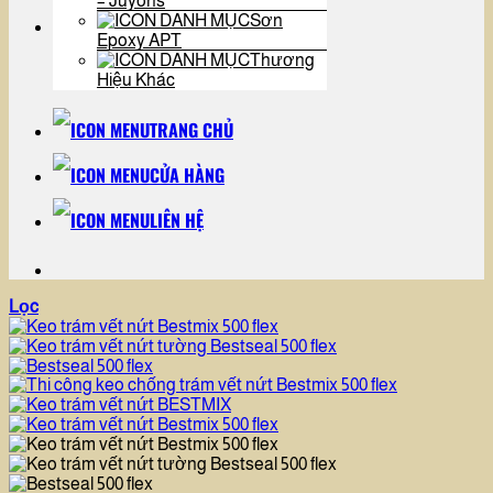
– Juyons
Sơn
Epoxy APT
Thương
Hiệu Khác
TRANG CHỦ
CỬA HÀNG
LIÊN HỆ
Lọc