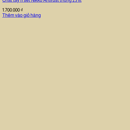
Chất tẩy rỉ sét Nikko Antirust thùng 25 lít
1.700.000
₫
Thêm vào giỏ hàng