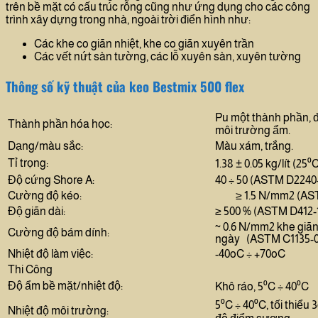
trên bề mặt có cấu trúc rỗng cũng như ứng dụng cho các công
trình xây dựng trong nhà, ngoài trời điển hình như:
Các khe co giãn nhiệt, khe co giãn xuyên trần
Các vết nứt sàn tường, các lỗ xuyên sàn, xuyên tường
Thông số kỹ thuật của keo Bestmix 500 flex
Pu một thành phần, 
Thành phần hóa học:
môi trường ẩm.
Dạng/màu sắc:
Màu xám, trắng.
Tỉ trọng:
1.38 ± 0.05 kg/lít (25⁰
Độ cứng Shore A:
40 ÷ 50 (ASTM D2240
Cường độ kéo:
≥ 1.5 N/mm2 (AS
Độ giãn dài:
≥ 500 % (ASTM D412-
~ 0.6 N/mm2 khe giãn
Cường độ bám dính:
ngày (ASTM C1135-0
Nhiệt độ làm việc:
-40oC ÷ +70oC
Thi Công
Độ ẩm bề mặt/nhiệt độ:
Khô ráo, 5⁰C ÷ 40⁰C
5⁰C ÷ 40⁰C, tối thiểu 
Nhiệt độ môi trường: