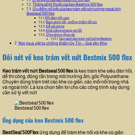
Thông số kỹ thuật của keo Bestmix 500 flex
Ưu điểm nổi bật của keo trám vết nứt tường ngoài trời
Bestseal 500 flex
Độ đàn hồi cao
Bám dính tốt, chống thấm tối ưu
Dễ sử dụng
Khả năng kháng xé tốt
Ứng dụng rộng rãi
Quy cách keo trám nứt tường Bestmix
Nơi mua vật tư chống thấm Uy Tín – Giá tận Kho
Đôi nét về keo trám vết nứt Bestmix 500 flex
Keo trám vết nứt Bestseal 500 flex
là keo trám khe siêu đàn hồi,
dễ thi công, đóng rắn trong môi trường ẩm, gốc Polyurethane.
Chuyên dùng trám trét các khe co giãn, các mối nối trong nhà
và ngoài trời. Là lựa chọn tiện lợi cho các công trình xây dựng
cần xử lý vết nứt
Bestseal 500 flex
Ứng dụng của keo Bestmix 500 flex
BestSeal 500Flex
ứng dụng để trám khe nối và khe co giãn