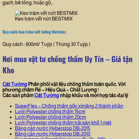
gạch, bê tông, hoặc gỗ,..
Keo trám vết nứt BESTMIX
Quy cách keo trám nứt tường Bestmix
Quy cách : 600ml/ Tuýp ( Thùng 30 Tuýp )
Nơi mua vật tư chống thấm Uy Tín – Giá tận
Kho
Cát Tường
Phân phối vật liệu chống thấm toàn quốc. Với
phương châm
Rẻ – Hiệu Quả – Chất Lượng
!
Các sản phẩm
Cát Tường
nhập khẩu và mời hợp tác đại lý
SuperFlex – Chống thấm gốc ximăng 2 thành phần
Lưới Polyester chống thấm 15cm
Lưới Polyester chống thấm 20cm
Lưới Polyester chống thấm trải sàn khổ 1 mét
Băng cản nước Hyberstop DB-2015
Băng cản nước Hyberstop DB-2010