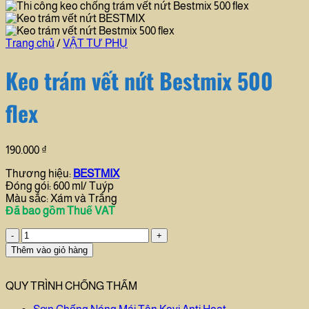
Trang chủ
/
VẬT TƯ PHỤ
Keo trám vết nứt Bestmix 500
flex
190.000
₫
Thương hiệu:
BESTMIX
Đóng gói: 600 ml/ Tuýp
Màu sắc: Xám và Trắng
Đã bao gồm Thuế VAT
Keo
trám
Thêm vào giỏ hàng
vết
nứt
Bestmix
QUY TRÌNH CHỐNG THẤM
500
flex