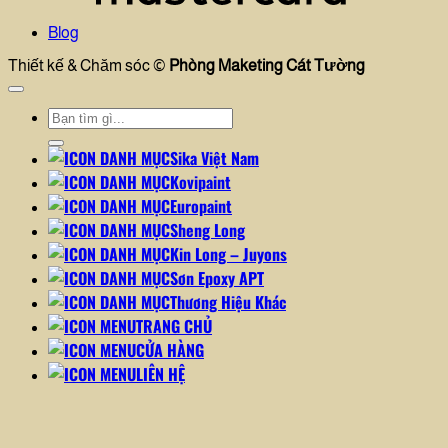
Blog
Thiết kế & Chăm sóc ©
Phòng Maketing Cát Tường
Tìm
kiếm:
Sika Việt Nam
Kovipaint
Europaint
Sheng Long
Kin Long – Juyons
Sơn Epoxy APT
Thương Hiệu Khác
TRANG CHỦ
CỬA HÀNG
LIÊN HỆ