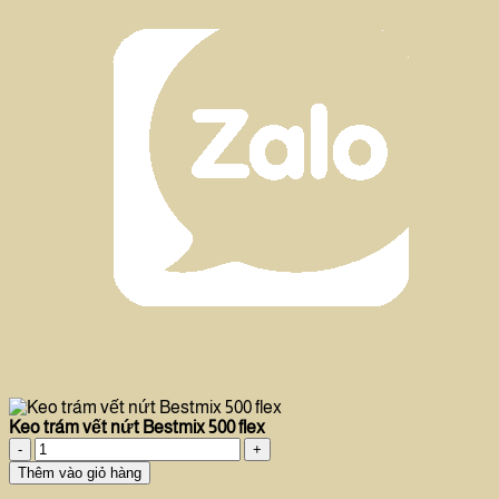
Keo trám vết nứt Bestmix 500 flex
Keo
trám
Thêm vào giỏ hàng
vết