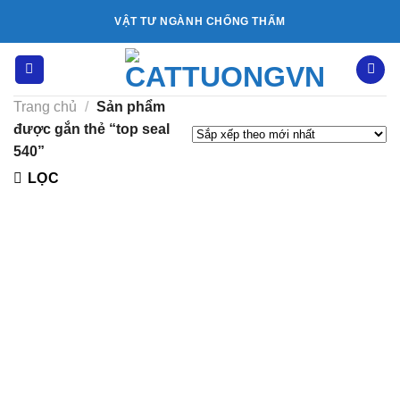
Bỏ
VẬT TƯ NGÀNH CHỐNG THẤM
qua
nội
dung
Trang chủ
/
Sản phẩm
được gắn thẻ “top seal
540”
LỌC