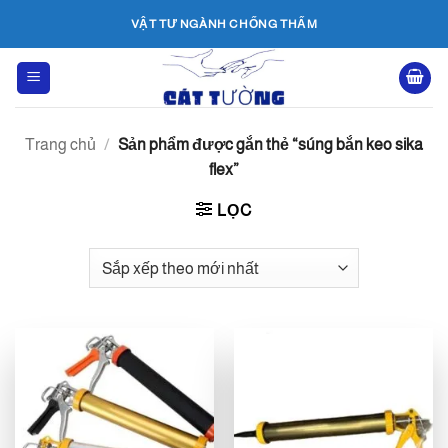
Bỏ
VẬT TƯ NGÀNH CHỐNG THẤM
qua
nội
dung
Trang chủ
/
Sản phẩm được gắn thẻ “súng bắn keo sika
flex”
LỌC