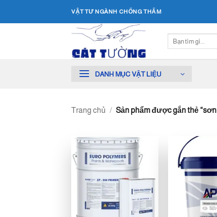
Bỏ
VẬT TƯ NGÀNH CHỐNG THẤM
qua
nội
Tìm
dung
kiếm:
DANH MỤC VẬT LIỆU
Trang chủ
/
Sản phẩm được gắn thẻ “sơn l