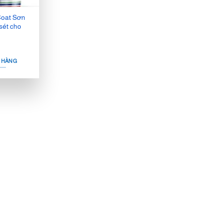
Coat Sơn
 sét cho
Ỏ HÀNG