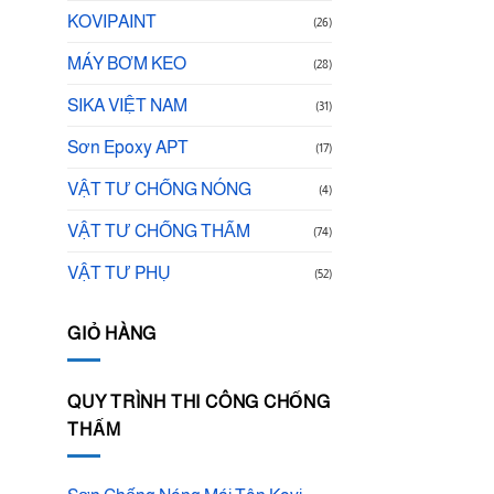
KOVIPAINT
(26)
MÁY BƠM KEO
(28)
SIKA VIỆT NAM
(31)
Sơn Epoxy APT
(17)
VẬT TƯ CHỐNG NÓNG
(4)
VẬT TƯ CHỐNG THẤM
(74)
VẬT TƯ PHỤ
(52)
GIỎ HÀNG
QUY TRÌNH THI CÔNG CHỐNG
THẤM