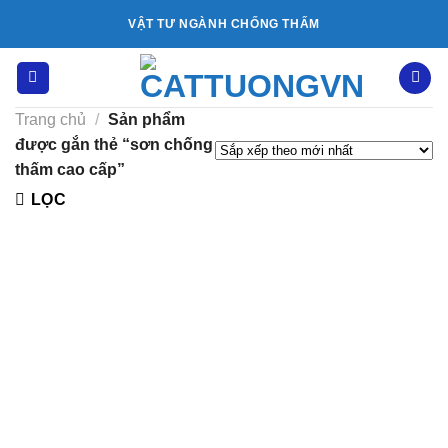
Bỏ
VẬT TƯ NGÀNH CHỐNG THẤM
qua
nội
dung
Trang chủ
/
Sản phẩm
được gắn thẻ “sơn chống
thấm cao cấp”
LỌC