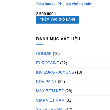
Sika latex – Phụ gia chống thấm
2.500.000
₫
THÊM VÀO GIỎ HÀNG
DANH MỤC VẬT LIỆU
CONMIK
(16)
EUROPAINT
(22)
KIN LONG - JUYONS
(10)
KOVIPAINT
(26)
MÁY BƠM KEO
(28)
SIKA VIỆT NAM
(31)
Sơn Epoxy APT
(17)