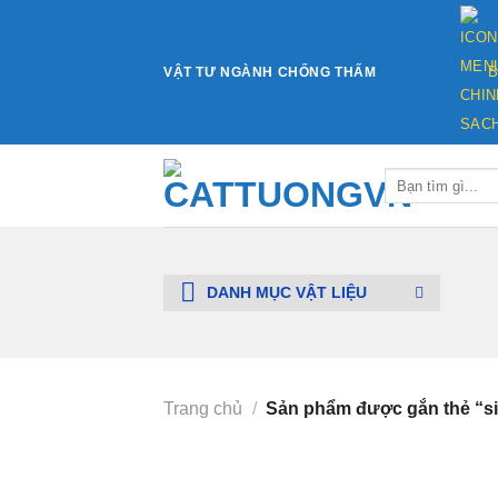
Bỏ
qua
nội
VẬT TƯ NGÀNH CHỐNG THẤM
B
dung
Tìm
kiếm:
DANH MỤC VẬT LIỆU
Trang chủ
/
Sản phẩm được gắn thẻ “sik