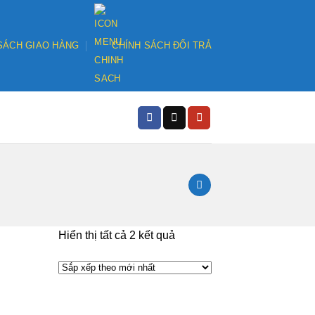
SÁCH GIAO HÀNG
CHÍNH SÁCH ĐỔI TRẢ
Đã
Hiển thị tất cả 2 kết quả
sắp
xếp
theo
mới