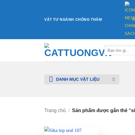
Bỏ
qua
nội
VẬT TƯ NGÀNH CHỐNG THẤM
B
dung
Tìm
kiếm:
DANH MỤC VẬT LIỆU
Trang chủ
/
Sản phẩm được gắn thẻ “si