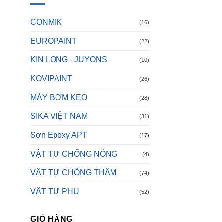
CONMIK
(16)
EUROPAINT
(22)
KIN LONG - JUYONS
(10)
KOVIPAINT
(26)
MÁY BƠM KEO
(28)
SIKA VIỆT NAM
(31)
Sơn Epoxy APT
(17)
VẬT TƯ CHỐNG NÓNG
(4)
VẬT TƯ CHỐNG THẤM
(74)
VẬT TƯ PHỤ
(52)
GIỎ HÀNG