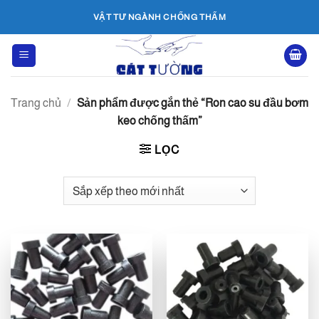
Bỏ
VẬT TƯ NGÀNH CHỐNG THẤM
qua
nội
dung
Trang chủ
/
Sản phẩm được gắn thẻ “Ron cao su đầu bơm
keo chống thấm”
LỌC