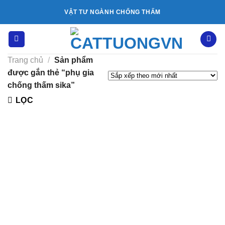
Bỏ
VẬT TƯ NGÀNH CHỐNG THẤM
qua
nội
dung
Trang chủ
/
Sản phẩm
được gắn thẻ “phụ gia
chống thấm sika”
LỌC