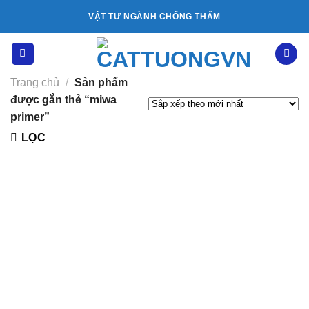
Bỏ
VẬT TƯ NGÀNH CHỐNG THẤM
qua
nội
dung
Trang chủ
/
Sản phẩm
được gắn thẻ “miwa
primer”
LỌC