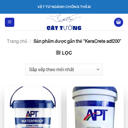
Bỏ
VẬT TƯ NGÀNH CHỐNG THẤM
qua
nội
dung
Trang chủ
/
Sản phẩm được gắn thẻ “KeraCrete adf200”
LỌC