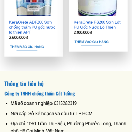
KeraCrete ADF200 Sơn
KeraCrete PS200 Sơn Lót
chống thấm PU gốc nước
PU Gốc Nước Lộ Thiên
lộ thiên APT
2.100.000
₫
2.600.000
₫
THÊM VÀO GIỎ HÀNG
THÊM VÀO GIỎ HÀNG
Thông tin liên hệ
Công ty TNHH chống thấm Cát Tường
Mã số doanh nghiệp: 0315282319
Nơi cấp: Sở kế hoạch và đầu tư TP.HCM
Địa chỉ: 119/1 Trần Thị Điệu, Phường Phước Long, Thành
phố Hồ Chí Minh, Việt Nam