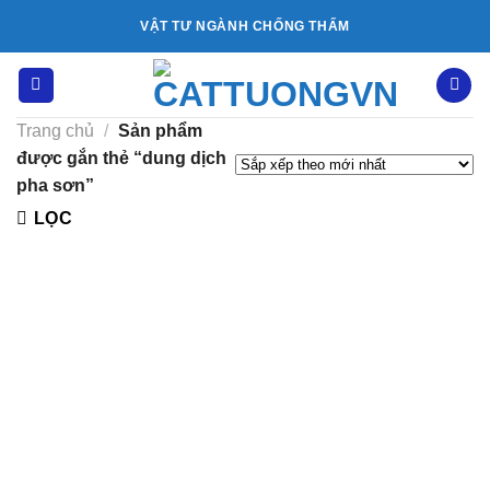
Bỏ
VẬT TƯ NGÀNH CHỐNG THẤM
qua
nội
dung
Trang chủ
/
Sản phẩm
được gắn thẻ “dung dịch
pha sơn”
LỌC