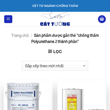
Bỏ
VẬT TƯ NGÀNH CHỐNG THẤM
qua
nội
dung
Trang chủ
/
Sản phẩm được gắn thẻ “chống thấm
Polyurethane 2 thành phần”
LỌC