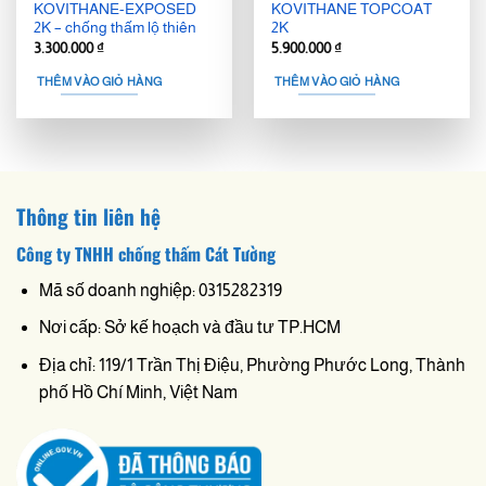
KOVITHANE-EXPOSED
KOVITHANE TOPCOAT
2K – chống thấm lộ thiên
2K
3.300.000
₫
5.900.000
₫
THÊM VÀO GIỎ HÀNG
THÊM VÀO GIỎ HÀNG
Thông tin liên hệ
Công ty TNHH chống thấm Cát Tường
Mã số doanh nghiệp: 0315282319
Nơi cấp: Sở kế hoạch và đầu tư TP.HCM
Địa chỉ: 119/1 Trần Thị Điệu, Phường Phước Long, Thành
phố Hồ Chí Minh, Việt Nam