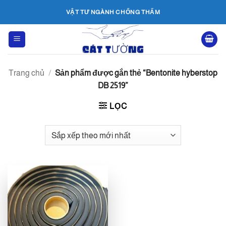
Bỏ
VẬT TƯ NGÀNH CHỐNG THẤM
qua
nội
dung
Trang chủ
/
Sản phẩm được gắn thẻ “Bentonite hyberstop
DB 2519”
LỌC