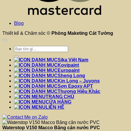
Blog
Thiết kế & Chăm sóc ©
Phòng Maketing Cát Tường
Tìm
kiếm:
Sika Việt Nam
Kovipaint
Europaint
Sheng Long
Kin Long – Juyons
Sơn Epoxy APT
Thương Hiệu Khác
TRANG CHỦ
CỬA HÀNG
LIÊN HỆ
Waterstop V150 Macco Băng cản nước PVC