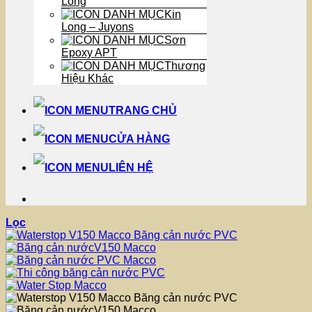
Long
Kin
Long – Juyons
Sơn
Epoxy APT
Thương
Hiệu Khác
TRANG CHỦ
CỬA HÀNG
LIÊN HỆ
Lọc