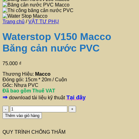
Trang chủ
/
VẬT TƯ PHỤ
Waterstop V150 Macco
Băng cản nước PVC
75.000
₫
Thương Hiệu:
Macco
Đóng gói: 15cm * 20m / Cuộn
Gốc: Nhựa PVC
Đã bao gồm Thuế VAT
⇒
Tại đây
download tài liệu kỹ thuật
Waterstop
V150
Thêm vào giỏ hàng
Macco
Băng
cản
QUY TRÌNH CHỐNG THẤM
nước