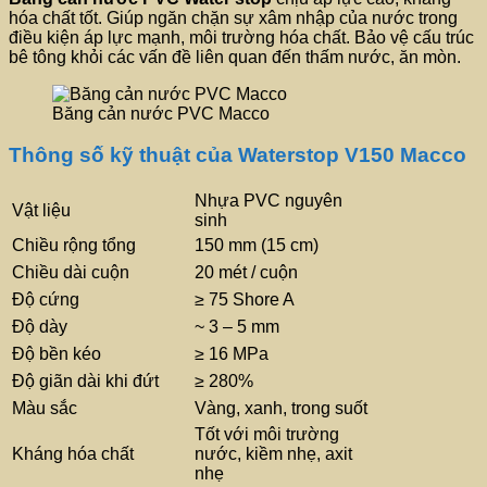
hóa chất tốt. Giúp ngăn chặn sự xâm nhập của nước trong
điều kiện áp lực mạnh, môi trường hóa chất. Bảo vệ cấu trúc
bê tông khỏi các vấn đề liên quan đến thấm nước, ăn mòn.
Băng cản nước PVC Macco
Thông số kỹ thuật của Waterstop V150 Macco
Nhựa PVC nguyên
Vật liệu
sinh
Chiều rộng tổng
150 mm (15 cm)
Chiều dài cuộn
20 mét / cuộn
Độ cứng
≥ 75 Shore A
Độ dày
~ 3 – 5 mm
Độ bền kéo
≥ 16 MPa
Độ giãn dài khi đứt
≥ 280%
Màu sắc
Vàng, xanh, trong suốt
Tốt với môi trường
Kháng hóa chất
nước, kiềm nhẹ, axit
nhẹ