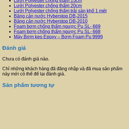
Lưới Polyester chống thấm 15cm
Lưới Polyester chống thấm 20cm
Lưới Polyester chống thấm trải sàn khổ 1 mét
Băng cản nước Hyberstop DB-2015
Băng cản nước Hyberstop DB-2010
Foam bơm chống thấm ngược Pu SL- 669
Foam bơm chống thấm ngược Pu SL- 668
Máy Bơm keo Epoxy – Bơm Foam Pu 9999
Đánh giá
Chưa có đánh giá nào.
Chỉ những khách hàng đã đăng nhập và đã mua sản phẩm
này mới có thể để lại đánh giá.
Sản phẩm tương tự