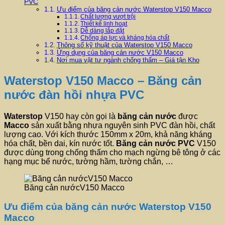
PVC
Ưu điểm của băng cản nước Waterstop V150 Macco
Chất lượng vượt trội
Thiết kế linh hoạt
Dễ dàng lắp đặt
Chống áp lực và kháng hóa chất
Thông số kỹ thuật của Waterstop V150 Macco
Ứng dụng của băng cản nước V150 Macco
Nơi mua vật tư ngành chống thấm – Giá tận Kho
Waterstop V150 Macco – Băng cản
nước đàn hồi nhựa PVC
Waterstop
V150 hay còn gọi là
băng cản nước
được
Macco
sản xuất bằng nhựa nguyên sinh PVC đàn hồi, chất
lượng cao. Với kích thước 150mm x 20m, khả năng kháng
hóa chất, bền dai, kín nước tốt.
Băng cản nước PVC
V150
được dùng trong chống thấm cho mạch ngừng bê tông ở các
hạng mục bể nước, tường hầm, tường chắn, …
Băng cản nướcV150 Macco
Ưu điểm của băng cản nước Waterstop V150
Macco