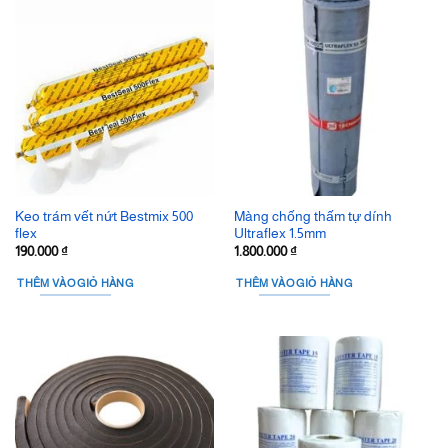
Keo trám vết nứt Bestmix 500
Màng chống thấm tự dính
flex
Ultraflex 1.5mm
190.000
₫
1.800.000
₫
THÊM VÀO GIỎ HÀNG
THÊM VÀO GIỎ HÀNG