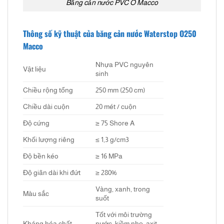
Băng cản nước PVC O Macco
Thông số kỹ thuật của băng cản nước Waterstop O250
Macco
Nhựa PVC nguyên
Vật liệu
sinh
Chiều rộng tổng
250 mm (250 cm)
Chiều dài cuộn
20 mét / cuộn
Độ cứng
≥ 75 Shore A
Khối lượng riêng
≤ 1,3 g/cm3
Độ bền kéo
≥ 16 MPa
Độ giãn dài khi đứt
≥ 280%
Vàng, xanh, trong
Màu sắc
suốt
Tốt với môi trường
Kháng hóa chất
nước, kiềm nhẹ, axit