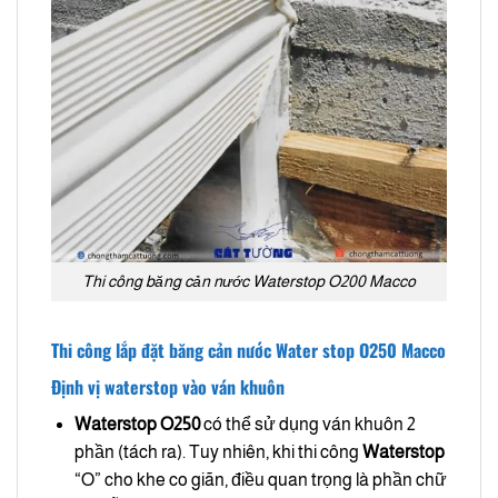
Thi công băng cản nước Waterstop O200 Macco
Thi công lắp đặt băng cản nước Water stop O250 Macco
Định vị waterstop vào ván khuôn
Waterstop O250
có thể sử dụng ván khuôn 2
phần (tách ra). Tuy nhiên, khi thi công
Waterstop
“O” cho khe co giãn, điều quan trọng là phần chữ