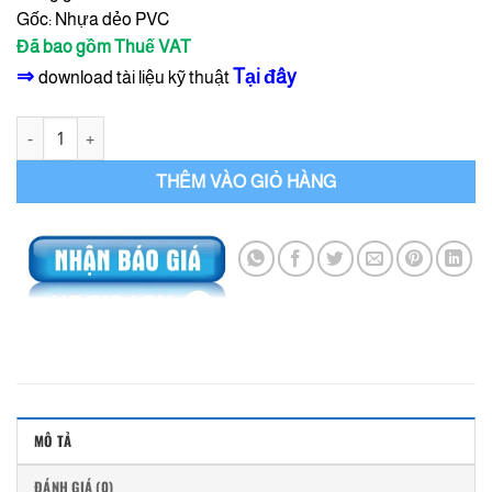
Gốc: Nhựa dẻo PVC
Đã bao gồm Thuế VAT
⇒
Tại đây
download tài liệu kỹ thuật
Water stop O250 Băng cản nước PVC Macco số lượng
THÊM VÀO GIỎ HÀNG
MÔ TẢ
ĐÁNH GIÁ (0)