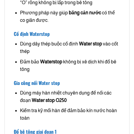
“O” rỗng không bị lấp trong bê tông
Phương pháp này giúp
băng cản nước
có thể
co giãn được.
Cố định Waterstop
Dùng dây thép buộc cố định
Water stop
vào cốt
thép
Đảm bảo
Waterstop
không bị xê dịch khi đổ bê
tông
Gia công nối Water stop
Dùng máy hàn nhiệt chuyên dụng để nối các
đoạn
Water stop O250
Kiểm tra kỹ mối hàn để đảm bảo kín nước hoàn
toàn
Đổ bê tông giai đoạn 1