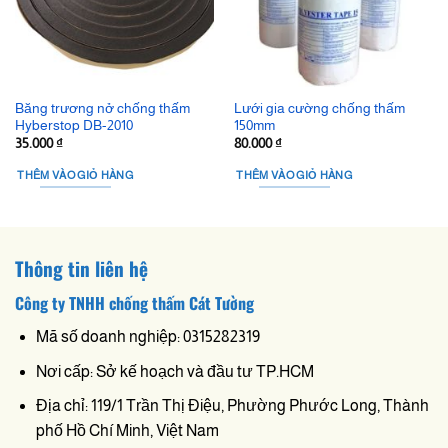
Băng trương nở chống thấm
Lưới gia cường chống thấm
Hyberstop DB-2010
150mm
35.000
₫
80.000
₫
THÊM VÀO GIỎ HÀNG
THÊM VÀO GIỎ HÀNG
Thông tin liên hệ
Công ty TNHH chống thấm Cát Tường
Mã số doanh nghiệp: 0315282319
Nơi cấp: Sở kế hoạch và đầu tư TP.HCM
Địa chỉ: 119/1 Trần Thị Điệu, Phường Phước Long, Thành
phố Hồ Chí Minh, Việt Nam