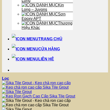
Long
Kin
Long – Juyons
Sơn
Epoxy APT
Thương
Hiệu Khác
TRANG CHỦ
CỬA HÀNG
LIÊN HỆ
Lọc