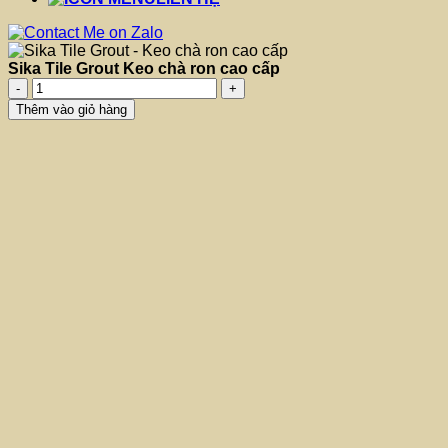
Sika Tile Grout Keo chà ron cao cấp
Sika
Tile
Thêm vào giỏ hàng
Grout
Keo
chà
ron
cao
cấp
số
lượng