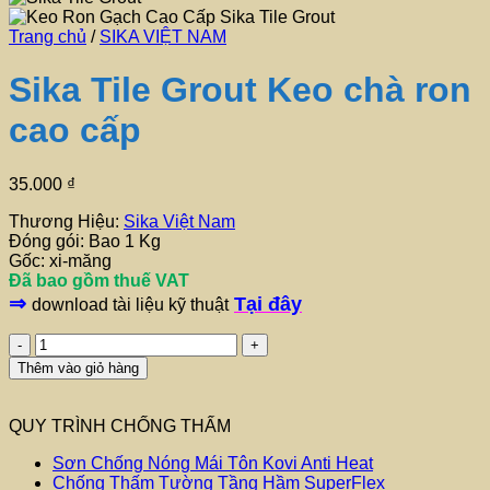
Trang chủ
/
SIKA VIỆT NAM
Sika Tile Grout Keo chà ron
cao cấp
35.000
₫
Thương Hiệu:
Sika Việt Nam
Đóng gói: Bao 1 Kg
Gốc: xi-măng
Đã bao gồm thuế VAT
⇒
Tại đây
download tài liệu kỹ thuật
Sika
Tile
Thêm vào giỏ hàng
Grout
Keo
chà
QUY TRÌNH CHỐNG THẤM
ron
cao
Sơn Chống Nóng Mái Tôn Kovi Anti Heat
cấp
Chống Thấm Tường Tầng Hầm SuperFlex