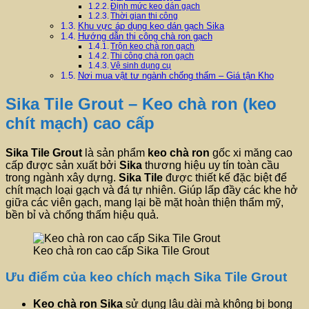
Định mức keo dán gạch
Thời gian thi công
Khu vực áp dụng keo dán gạch Sika
Hướng dẫn thi công chà ron gạch
Trộn keo chà ron gạch
Thi công chà ron gạch
Vệ sinh dụng cụ
Nơi mua vật tư ngành chống thấm – Giá tận Kho
Sika Tile Grout – Keo chà ron (keo
chít mạch) cao cấp
Sika Tile Grout
là sản phẩm
keo chà ron
gốc xi măng cao
cấp được sản xuất bởi
Sika
thương hiệu uy tín toàn cầu
trong ngành xây dựng.
Sika Tile
được thiết kế đặc biệt để
chít mạch loại gạch và đá tự nhiên. Giúp lấp đầy các khe hở
giữa các viên gạch, mang lại bề mặt hoàn thiện thẩm mỹ,
bền bỉ và chống thấm hiệu quả.
Keo chà ron cao cấp Sika Tile Grout
Ưu điểm của keo chích mạch Sika Tile Grout
Keo chà ron Sika
sử dụng lâu dài mà không bị bong