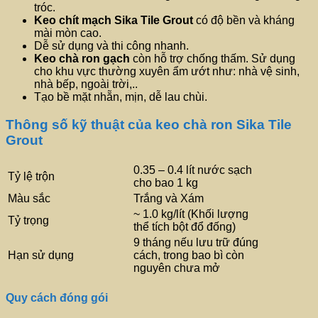
tróc.
Keo chít mạch
Sika Tile Grout
có độ bền và kháng
mài mòn cao.
Dễ sử dụng và thi công nhanh.
Keo chà ron gạch
còn hỗ trợ chống thấm. Sử dụng
cho khu vực thường xuyên ẩm ướt như: nhà vệ sinh,
nhà bếp, ngoài trời,..
Tạo bề mặt nhẵn, mịn, dễ lau chùi.
Thông số kỹ thuật của keo chà ron Sika Tile
Grout
0.35 – 0.4 lít nước sạch
Tỷ lệ trộn
cho bao 1 kg
Màu sắc
Trắng và Xám
~ 1.0 kg/lít (Khối lượng
Tỷ trọng
thể tích bột đổ đống)
9 tháng nếu lưu trữ đúng
Hạn sử dụng
cách, trong bao bì còn
nguyên chưa mở
Quy cách đóng gói