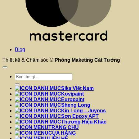
Blog
Thiết kế & Chăm sóc ©
Phòng Maketing Cát Tường
Tìm
kiếm:
Sika Việt Nam
Kovipaint
Europaint
Sheng Long
Kin Long – Juyons
Sơn Epoxy APT
Thương Hiệu Khác
TRANG CHỦ
CỬA HÀNG
LIÊN HỆ