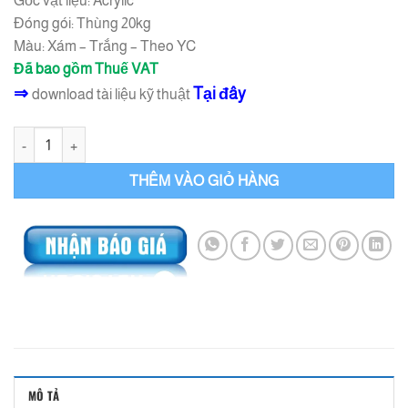
Gốc vật liệu: Acrylic
Đóng gói: Thùng 20kg
Màu: Xám – Trắng – Theo YC
Đã bao gồm Thuế VAT
⇒
Tại đây
download tài liệu kỹ thuật
Quicseal 103 chống thấm acrylic số lượng
THÊM VÀO GIỎ HÀNG
MÔ TẢ