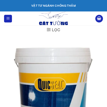
Bỏ
VẬT TƯ NGÀNH CHỐNG THẤM
qua
nội
dung
LỌC