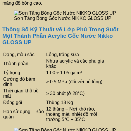
màng độ bóng cao.
Sơn Tăng Bóng Gốc Nước NIKKO GLOSS UP
Thông Số Kỹ Thuật về Lớp Phủ Trong Suốt
Một Thành Phần Acrylic Gốc Nước Nikko
GLOSS UP
Dạng, màu sắc
Lỏng, trắng sữa
Nhựa acrylic và các phụ gia
Thành phần
khác
Tỷ trọng
1.00 ÷ 1.05 g/cm³
Cường độ bám
≥ 0.5 MPa (đối với bê tông)
dính
Thời gian khô bề
≥ 30 phút (ở 28°C)
mặt
Đóng gói
Thùng 18 Kg
12 tháng – Nơi khô ráo,
Hạn sử dụng – Bảo
thoáng mát, nhiệt độ môi
quản
trường 5°C ÷ 35°C