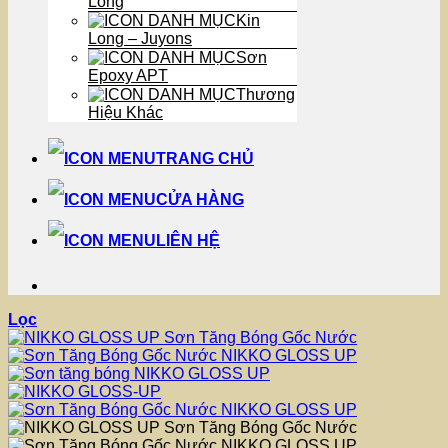
Long
Kin
Long – Juyons
Sơn
Epoxy APT
Thương
Hiệu Khác
TRANG CHỦ
CỬA HÀNG
LIÊN HỆ
Lọc