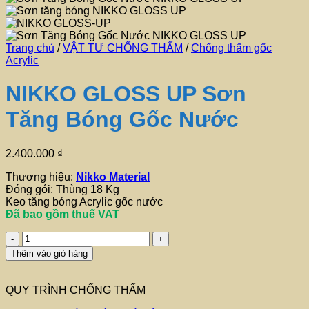
Trang chủ
/
VẬT TƯ CHỐNG THẤM
/
Chống thấm gốc
Acrylic
NIKKO GLOSS UP Sơn
Tăng Bóng Gốc Nước
2.400.000
₫
Thương hiệu:
Nikko Material
Đóng gói: Thùng 18 Kg
Keo tăng bóng Acrylic gốc nước
Đã bao gồm thuế VAT
NIKKO
GLOSS
Thêm vào giỏ hàng
UP
Sơn
Tăng
QUY TRÌNH CHỐNG THẤM
Bóng