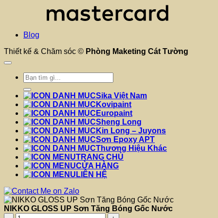
Blog
Thiết kế & Chăm sóc ©
Phòng Maketing Cát Tường
Tìm
kiếm:
Sika Việt Nam
Kovipaint
Europaint
Sheng Long
Kin Long – Juyons
Sơn Epoxy APT
Thương Hiệu Khác
TRANG CHỦ
CỬA HÀNG
LIÊN HỆ
NIKKO GLOSS UP Sơn Tăng Bóng Gốc Nước
NIKKO