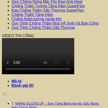
Gốc
Sơn Chống Nóng Mái Tôn Kovi Anti Heat
Nước
Chống Thấm Tường Tầng Hầm SuperFlex
số
Keo Chống Thấm Sân Thượng SuperFlex
lượng
Chống Thấm Tầng Hầm
Chống thấm tường ngoài trời
Quy Trình Chống Thấm Nhà Vệ Sinh Và Ban Công
Quy Trình Chống Thấm Sân Thượng
VIDEO THI CÔNG
Mô tả
Đánh giá (0)
NIKKO GLOSS UP – Sơn Tăng Bóng Acrylic Gốc Nước,
Một Thành Phần