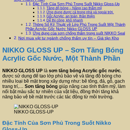
Đặc Tính Của Sơn Phủ Trong Suốt Nikko Gloss-Up
Tăng độ bóng – Nâng cao thẩm mỹ
Ứng dụng được cả trong nhà và ngoài trời.
Gốc Acrylic, an toàn, thân thiện
Dễ thi công, khô nhanh
Thông Số Kỹ Thuật về Lớp Phủ Trong Suốt Một Thành
Phần Acrylic Gốc Nước Nikko GLOSS UP
Ứng dụng của sơn chống thấm trong suốt NIKKO Seal
Nơi mua vật tư ngành chống thấm uy tín – Giá tận Kho
NIKKO GLOSS UP – Sơn Tăng Bóng
Acrylic Gốc Nước, Một Thành Phần
NIKKO GLOSS UP
là
sơn tăng bóng Acrylic gốc nước
,
được sử dụng để tạo lớp phủ bảo vệ và tăng độ bóng cho
nhiều loại bề mặt trong xây dựng như: bê tông, đá, gỗ, gạch
trang trí,…
Sơn tăng bóng
giúp nâng cao tính thẩm mỹ, làm
nổi bật màu sắc tự nhiên của vật liệu, đồng thời tăng khả
năng bảo vệ bề mặt trước các tác động từ môi trường.
NIKKO GLOSS-UP
Đặc Tính Của Sơn Phủ Trong Suốt Nikko
Gloss-Up