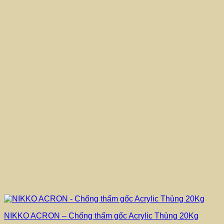
NIKKO ACRON – Chống thấm gốc Acrylic Thùng 20Kg