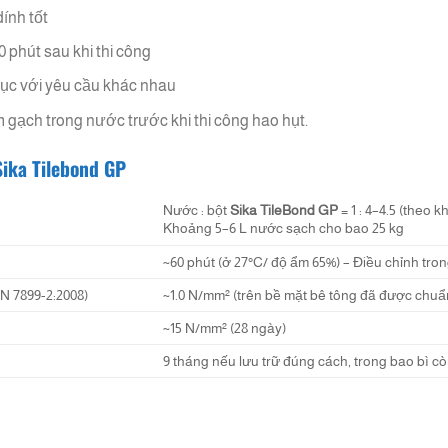
ính tốt
 phút sau khi thi công
mục với yêu cầu khác nhau
gạch trong nước trước khi thi công hao hụt.
Sika Tilebond GP
Nước : bột
Sika TileBond GP
= 1 : 4–4.5 (theo k
Khoảng 5–6 L nước sạch cho bao 25 kg
~60 phút (ở 27°C/ độ ẩm 65%) – Điều chỉnh tron
N 7899-2:2008)
~1.0 N/mm² (trên bề mặt bê tông đã được chuẩn
~15 N/mm² (28 ngày)
9 tháng nếu lưu trữ đúng cách, trong bao bì 