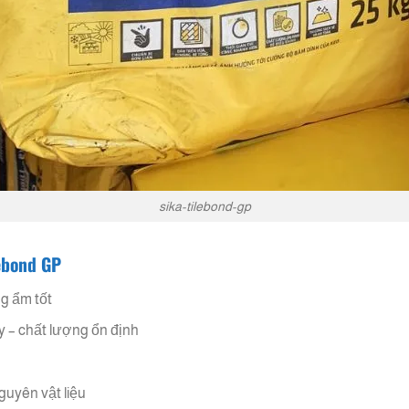
sika-tilebond-gp
ebond GP
g ẩm tốt
 – chất lượng ổn định
nguyên vật liệu