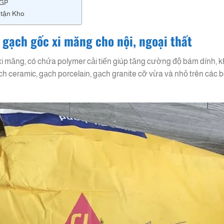
 GP
 tận Kho
 gạch gốc xi măng cho nội, ngoại thất
i măng, có chứa polymer cải tiến giúp tăng cường độ bám dính, k
ạch ceramic, gạch porcelain, gạch granite cỡ vừa và nhỏ trên các 