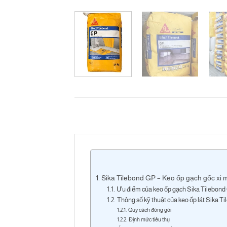
Sika Tilebond GP – Keo ốp gạch gốc xi m
Ưu điểm của keo ốp gạch Sika Tilebon
Thông số kỹ thuật của keo ốp lát Sika T
Quy cách đóng gói
Định mức tiêu thụ