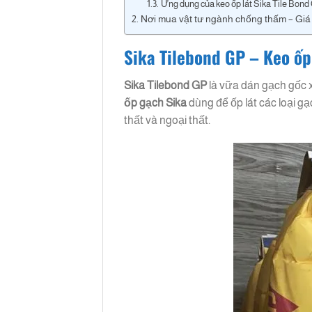
Ứng dụng của keo ốp lát Sika Tile Bond
Nơi mua vật tư ngành chống thấm – Giá
Sika Tilebond GP – Keo ốp
Sika Tilebond GP
là vữa dán gạch gốc x
ốp gạch Sika
dùng để ốp lát các loại g
thất và ngoại thất.