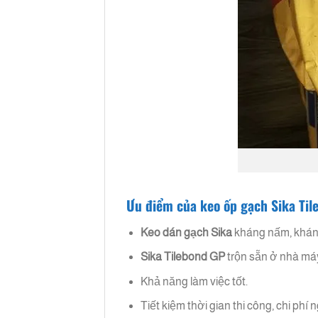
Ưu điểm của keo ốp gạch Sika Til
Keo dán gạch Sika
kháng nấm, khán
Sika Tilebond GP
trộn sẵn ở nhà máy
Khả năng làm việc tốt.
Tiết kiệm thời gian thi công, chi phí 