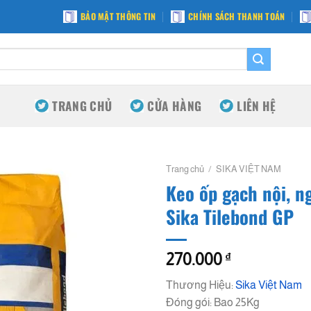
BẢO MẬT THÔNG TIN
CHÍNH SÁCH THANH TOÁN
TRANG CHỦ
CỬA HÀNG
LIÊN HỆ
Trang chủ
/
SIKA VIỆT NAM
Keo ốp gạch nội, ng
Sika Tilebond GP
270.000
₫
Thương Hiệu:
Sika Việt Nam
Đóng gói: Bao 25Kg