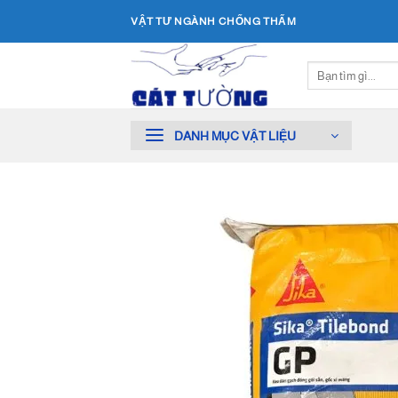
Bỏ
VẬT TƯ NGÀNH CHỐNG THẤM
qua
nội
Tìm
dung
kiếm:
DANH MỤC VẬT LIỆU