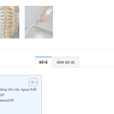
MÔ TẢ
ĐÁNH GIÁ (0)
ăng cho nội, ngoại thất
d GP
ilebond GP