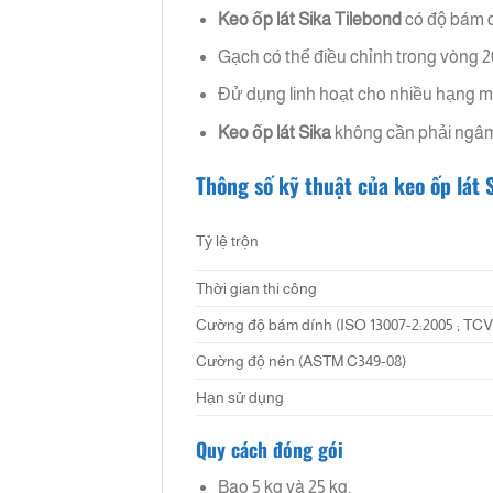
Keo ốp lát
Sika Tilebond
có độ bám d
Gạch có thể điều chỉnh trong vòng 20
Đử dụng linh hoạt cho nhiều hạng 
Keo ốp lát
Sika
không cần phải ngâm 
Thông số kỹ thuật của keo ốp lát 
Tỷ lệ trộn
Thời gian thi công
Cường độ bám dính (ISO 13007-2:2005 ; TCV
Cường độ nén (ASTM C349-08)
Hạn sử dụng
Quy cách đóng gói
Bao 5 kg và 25 kg.