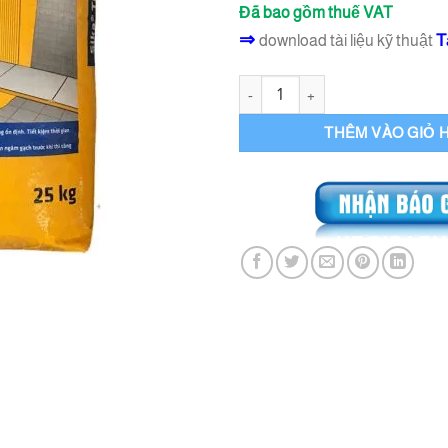
Đã bao gồm thuế VAT
⇒
T
download tài liệu kỹ thuật
Keo ốp gạch nội, ngoại thất Sika
THÊM VÀO GIỎ 