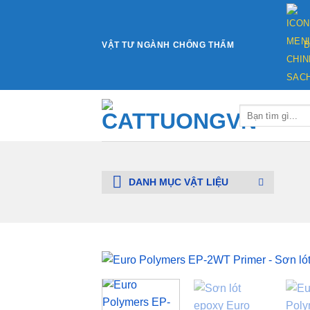
Bỏ
qua
nội
VẬT TƯ NGÀNH CHỐNG THẤM
B
dung
Tìm
kiếm:
DANH MỤC VẬT LIỆU