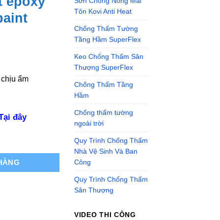
t epoxy
Sơn Chống Nóng Mái
Tôn Kovi Anti Heat
aint
Chống Thấm Tường
Tầng Hầm SuperFlex
Keo Chống Thấm Sân
Thượng SuperFlex
 chịu ẩm
Chống Thấm Tầng
Hầm
Chống thấm tường
Tại đây
ngoài trời
- Sơn lót epoxy gốc nước Europaint số lượng
Quy Trình Chống Thấm
Nhà Vệ Sinh Và Ban
 HÀNG
Công
Quy Trình Chống Thấm
Sân Thượng
VIDEO THI CÔNG