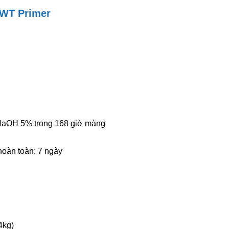
2WT Primer
c NaOH 5% trong 168 giờ màng
 hoàn toàn: 7 ngày
4kg)