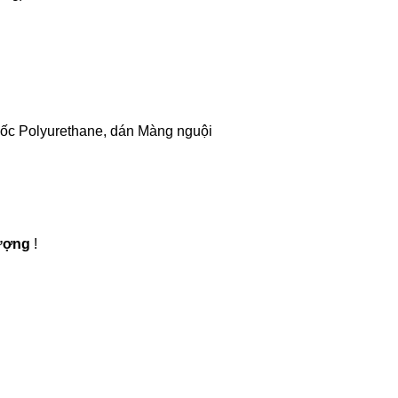
gốc Polyurethane, dán Màng nguội
Lượng
!