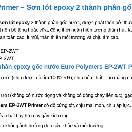
rimer – Sơn lót epoxy 2 thành phần g
sơn lót epoxy
2 thành phần gốc nước, được phát triển bởi th
 nền bê tông hoặc vữa, đồng thời ngăn hiện tượng thấm hút, t
an toàn cao, ít mùi, thân thiện môi trường và chịu ẩm cao.
EP-2WT
 phần epoxy gốc nước Euro Polymers EP-2WT P
 ướt (chịu được độ ẩm 100% RH), chịu hóa chất. Tạo màng chố
m ướt (không có nước đọng và không có dòng chảy liên tục), gạ
ers EP-2WT Primer
có độ cứng tốt, chịu mài mòn, chịu áp lực.
a chất bay hơi cay gây kích ứng
àn không ảnh hưởng đến sức khỏe và môi trường