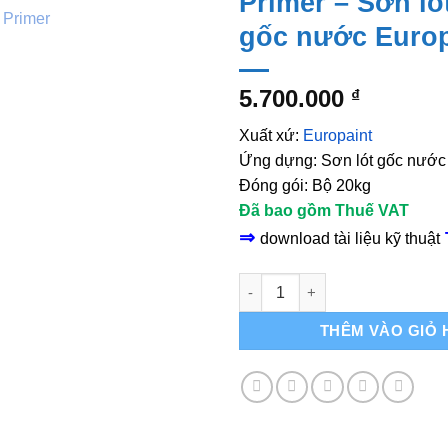
Primer – Sơn ló
gốc nước Europ
5.700.000
₫
Xuất xứ:
Europaint
Ứng dựng: Sơn lót gốc nước
Đóng gói: Bộ 20kg
Đã bao gồm Thuế VAT
⇒
download tài liệu kỹ thuật
Euro Polymers EP-2WT Primer 
THÊM VÀO GIỎ