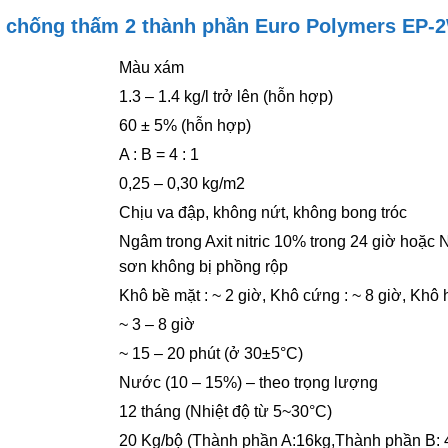
ót chống thấm 2 thành phần Euro Polymers EP-
Màu xám
1.3 – 1.4 kg/l trở lên (hỗn hợp)
60 ± 5% (hỗn hợp)
A : B = 4 : 1
0,25 – 0,30 kg/m2
Chịu va đập, không nứt, không bong tróc
Ngâm trong Axit nitric 10% trong 24 giờ hoặ
sơn không bị phồng rộp
Khô bề mặt : ~ 2 giờ, Khô cứng : ~ 8 giờ, Khô
~ 3 – 8 giờ
~ 15 – 20 phút (ở 30±5°C)
Nước (10 – 15%) – theo trọng lượng
12 tháng (Nhiệt độ từ 5~30°C)
20 Kg/bộ (Thành phần A:16kg,Thành phần B: 