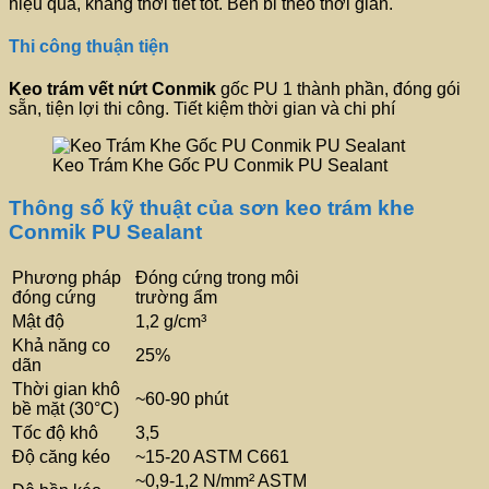
hiệu quả, kháng thời tiết tốt. Bền bỉ theo thời gian.
Thi công thuận tiện
Keo trám vết nứt
Conmik
gốc PU 1 thành phần, đóng gói
sẵn, tiện lợi thi công. Tiết kiệm thời gian và chi phí
Keo Trám Khe Gốc PU Conmik PU Sealant
Thông số kỹ thuật của sơn keo trám khe
Conmik PU Sealant
Phương pháp
Đóng cứng trong môi
đóng cứng
trường ẩm
Mật độ
1,2 g/cm³
Khả năng co
25%
dãn
Thời gian khô
~60-90 phút
bề mặt (30°C)
Tốc độ khô
3,5
Độ căng kéo
~15-20 ASTM C661
~0,9-1,2 N/mm² ASTM