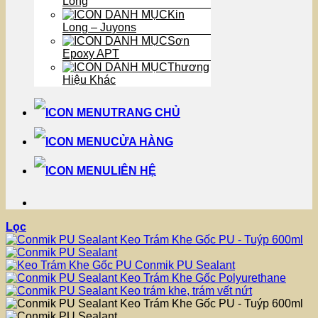
Long
Kin
Long – Juyons
Sơn
Epoxy APT
Thương
Hiệu Khác
TRANG CHỦ
CỬA HÀNG
LIÊN HỆ
Lọc