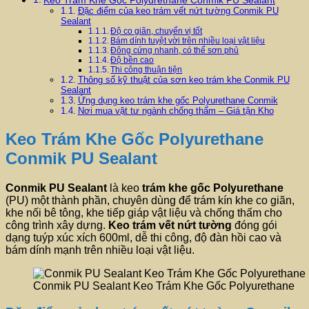
Đặc điểm của keo trám vết nứt tường Conmik PU
Sealant
Độ co giãn, chuyển vị tốt
Bám dính tuyệt vời trên nhiều loại vật liệu
Đông cứng nhanh, có thể sơn phủ
Độ bền cao
Thi công thuận tiện
Thông số kỹ thuật của sơn keo trám khe Conmik PU
Sealant
Ứng dụng keo trám khe gốc Polyurethane Conmik
Nơi mua vật tư ngành chống thấm – Giá tận Kho
Keo Trám Khe Gốc Polyurethane
Conmik PU Sealant
Conmik PU Sealant
là keo
trám khe gốc Polyurethane
(PU) một thành phần, chuyên dùng để trám kín khe co giãn,
khe nối bê tông, khe tiếp giáp vật liệu và chống thấm cho
công trình xây dựng.
Keo trám vết nứt tường
đóng gói
dạng tuýp xúc xích 600ml, dễ thi công, độ đàn hồi cao và
bám dính mạnh trên nhiều loại vật liệu.
Conmik PU Sealant Keo Trám Khe Gốc Polyurethane