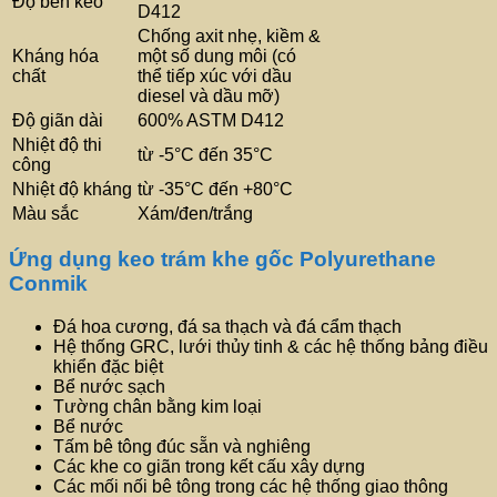
Độ bền kéo
D412
Chống axit nhẹ, kiềm &
Kháng hóa
một số dung môi (có
chất
thể tiếp xúc với dầu
diesel và dầu mỡ)
Độ giãn dài
600% ASTM D412
Nhiệt độ thi
từ -5°C đến 35°C
công
Nhiệt độ kháng
từ -35°C đến +80°C
Màu sắc
Xám/đen/trắng
Ứng dụng keo trám khe gốc Polyurethane
Conmik
Đá hoa cương, đá sa thạch và đá cẩm thạch
Hệ thống GRC, lưới thủy tinh & các hệ thống bảng điều
khiển đặc biệt
Bể nước sạch
Tường chân bằng kim loại
Bể nước
Tấm bê tông đúc sẵn và nghiêng
Các khe co giãn trong kết cấu xây dựng
Các mối nối bê tông trong các hệ thống giao thông