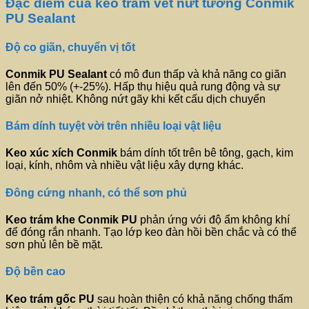
Đặc điểm của keo trám vết nứt tường Conmik
PU Sealant
Độ co giãn, chuyển vị tốt
Conmik PU Sealant
có mô đun thấp và khả năng co giãn
lên đến 50% (+-25%). Hấp thụ hiệu quả rung động và sự
giãn nở nhiệt. Không nứt gãy khi kết cấu dịch chuyển
Bám dính tuyệt vời trên nhiều loại vật liệu
Keo xúc xích
Conmik
bám dính tốt trên bê tông, gạch, kim
loại, kính, nhôm và nhiều vật liệu xây dựng khác.
Đông cứng nhanh, có thể sơn phủ
Keo trám khe
Conmik PU
phản ứng với độ ẩm không khí
để đóng rắn nhanh. Tạo lớp keo đàn hồi bền chắc và có thể
sơn phủ lên bề mặt.
Độ bền cao
Keo trám gốc PU
sau hoàn thiện có khả năng chống thấm