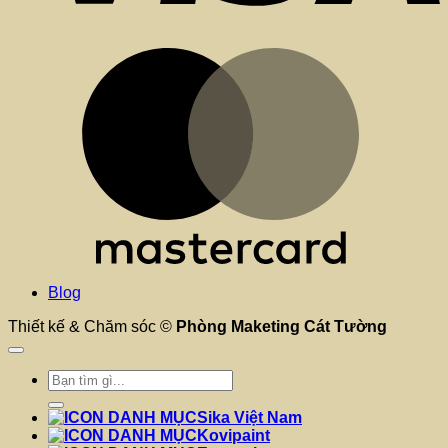
M
Blog
Thiết kế & Chăm sóc ©
Phòng Maketing Cát Tường
Tìm
kiếm:
Sika Việt Nam
Kovipaint