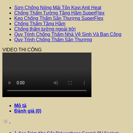
Khe
Gốc
Sơn Chống Nóng Mái Tôn Kovi Anti Heat
PU
Chống Thấm Tường Tầng Hầm SuperFlex
-
Keo Chống Thấm Sân Thượng SuperFlex
Tuýp
Chống Thấm Tầng Hầm
600ml
Chống thấm tường ngoài trời
số
Quy Trình Chống Thấm Nhà Vệ Sinh Và Ban Công
lượng
Quy Trình Chống Thấm Sân Thượng
VIDEO THI CÔNG
Mô tả
Đánh giá (0)
Keo Trám Khe Gốc Polyurethane Conmik PU Sealant