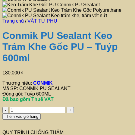
Trang chủ
/
VẬT TƯ PHỤ
Conmik PU Sealant Keo
Trám Khe Gốc PU – Tuýp
600ml
180.000
₫
Thương hiệu:
CONMIK
Mã SP: CONMIK PU SEALANT
Đóng gói: Tuýp 600ML
Đã bao gồm Thuế VAT
Conmik
PU
Thêm vào giỏ hàng
Sealant
Keo
Trám
QUY TRÌNH CHỐNG THẤM