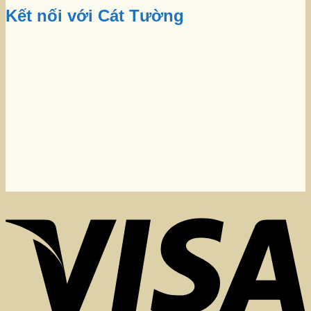
Kết nối với Cát Tường
V