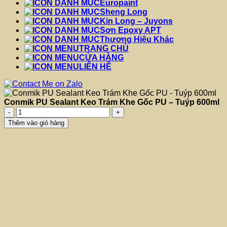
Europaint
Sheng Long
Kin Long – Juyons
Sơn Epoxy APT
Thương Hiệu Khác
TRANG CHỦ
CỬA HÀNG
LIÊN HỆ
Conmik PU Sealant Keo Trám Khe Gốc PU – Tuýp 600ml
Conmik
PU
Thêm vào giỏ hàng
Sealant
Keo
Trám
Khe
Gốc
PU
-
Tuýp
600ml
số
lượng