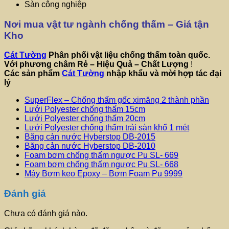
Sàn công nghiệp
Nơi mua vật tư ngành chống thấm – Giá tận
Kho
Cát Tường
Phân phối vật liệu chống thấm toàn quốc.
Với phương châm
Rẻ – Hiệu Quả – Chất Lượng
!
Các sản phẩm
Cát Tường
nhập khẩu và mời hợp tác đại
lý
SuperFlex – Chống thấm gốc ximăng 2 thành phần
Lưới Polyester chống thấm 15cm
Lưới Polyester chống thấm 20cm
Lưới Polyester chống thấm trải sàn khổ 1 mét
Băng cản nước Hyberstop DB-2015
Băng cản nước Hyberstop DB-2010
Foam bơm chống thấm ngược Pu SL- 669
Foam bơm chống thấm ngược Pu SL- 668
Máy Bơm keo Epoxy – Bơm Foam Pu 9999
Đánh giá
Chưa có đánh giá nào.