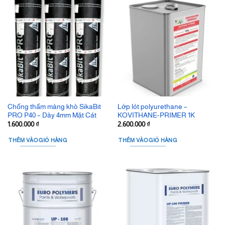
Chống thấm màng khò SikaBit
Lớp lót polyurethane –
PRO P40 – Dày 4mm Mặt Cát
KOVITHANE-PRIMER 1K
1.600.000
₫
2.600.000
₫
THÊM VÀO GIỎ HÀNG
THÊM VÀO GIỎ HÀNG