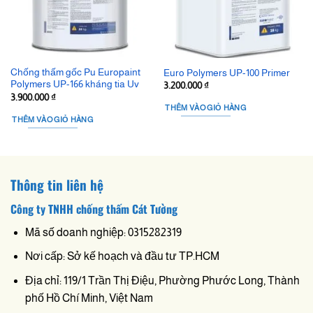
Chống thấm gốc Pu Europaint
Euro Polymers UP-100 Primer
Polymers UP-166 kháng tia Uv
3.200.000
₫
3.900.000
₫
THÊM VÀO GIỎ HÀNG
THÊM VÀO GIỎ HÀNG
Thông tin liên hệ
Công ty TNHH chống thấm Cát Tường
Mã số doanh nghiệp: 0315282319
Nơi cấp: Sở kế hoạch và đầu tư TP.HCM
Địa chỉ: 119/1 Trần Thị Điệu, Phường Phước Long, Thành
phố Hồ Chí Minh, Việt Nam