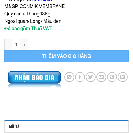
Mã SP: CONMIK MEMBRANE
Quy cách: Thùng 18Kg
Ngoại quan: Lỏng/ Màu đen
Đã bao gồm Thuế VAT
Conmik Membrane Nhũ Tương Chống Thấm - Thùng 18Kg số lượng
THÊM VÀO GIỎ HÀNG
MÔ TẢ