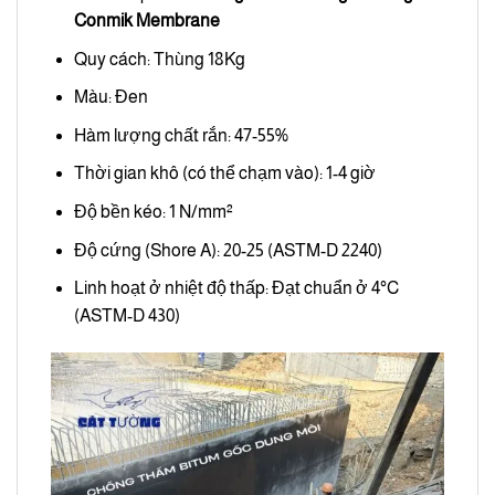
Conmik Membrane
Quy cách: Thùng 18Kg
Màu: Đen
Hàm lượng chất rắn: 47-55%
Thời gian khô (có thể chạm vào): 1-4 giờ
Độ bền kéo: 1 N/mm²
Độ cứng (Shore A): 20-25 (ASTM-D 2240)
Linh hoạt ở nhiệt độ thấp: Đạt chuẩn ở 4°C
(ASTM-D 430)