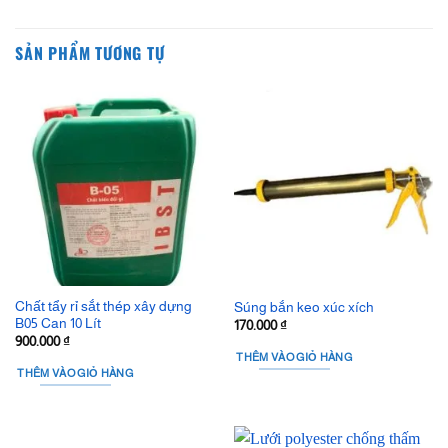
SẢN PHẨM TƯƠNG TỰ
Chất tẩy rỉ sắt thép xây dựng
Súng bắn keo xúc xích
B05 Can 10 Lít
170.000
₫
900.000
₫
THÊM VÀO GIỎ HÀNG
THÊM VÀO GIỎ HÀNG