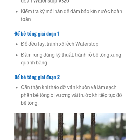
đoạn
Water stop V320
Kiểm tra kỹ mối hàn để đảm bảo kín nước hoàn
toàn
Đổ bê tông giai đoạn 1
Đổ đều tay, tránh xô lệch Waterstop
Đầm rung đúng kỹ thuật, tránh rỗ bê tông xung
quanh băng
Đổ bê tông giai đoạn 2
Cẩn thận khi tháo dỡ ván khuôn và làm sạch
phần bê tông bị vương vãi trước khi tiếp tục đổ
bê tông.​