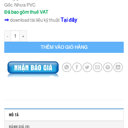
Gốc: Nhựa PVC
Đã bao gồm thuế VAT
⇒
Tại đây
download tài liệu kỹ thuật
Băng cản nước Waterstop V320 Macco số lượng
THÊM VÀO GIỎ HÀNG
MÔ TẢ
ĐÁNH GIÁ (0)