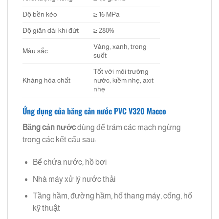
Độ bền kéo
≥ 16 MPa
Độ giãn dài khi đứt
≥ 280%
Vàng, xanh, trong
Màu sắc
suốt
Tốt với môi trường
Kháng hóa chất
nước, kiềm nhẹ, axit
nhẹ
Ứng dụng của băng cản nước PVC V320 Macco
Băng cản nước
dùng để trám các mạch ngừng
trong các kết cấu sau:
Bể chứa nước, hồ bơi
Nhà máy xử lý nước thải
Tầng hầm, đường hầm, hố thang máy, cống, hố
kỹ thuật